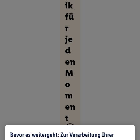
ik
fü
r
je
d
en
M
o
m
en
t
A
Bevor es weitergeht: Zur Verarbeitung Ihrer
l