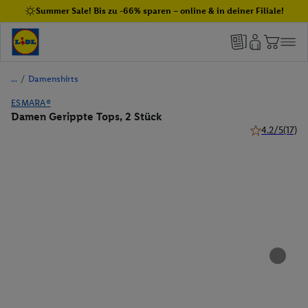
Summer Sale! Bis zu -66% sparen – online & in deiner Filiale!
/
Damenshirts
ESMARA®
Damen Gerippte Tops, 2 Stück
4.2/5
(17)
4.2 von 5 Ste