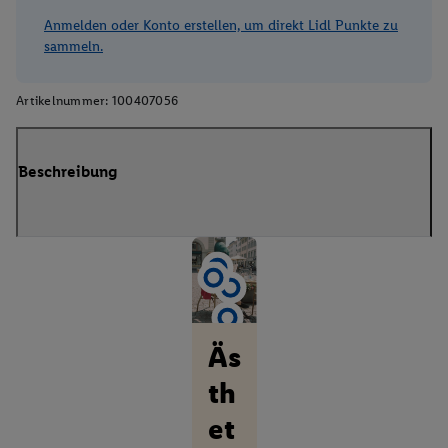
Anmelden oder Konto erstellen, um direkt Lidl Punkte zu
sammeln.
Artikelnummer:
100407056
Beschreibung
Äs
th
et