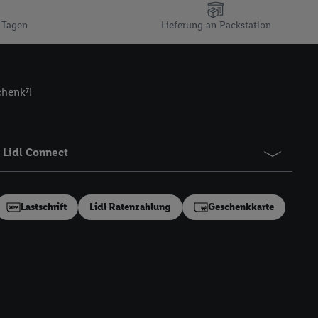
n gemeinsamer
 Tagen
Lieferung an Packstation
zielle Online-Kennung
Kennung verwenden
ung auszuspielen.
 umgewandelte E-Mail-
chenk⁷!
 Utiq-Technologie in
 Sie verfügbar ist.
dresse und einer
Lidl Connect
en diese Kennung
nsten zu erfassen.
 von Dritten betrieben
Lastschrift
Lidl Ratenzahlung
Geschenkkarte
gung speziell zur
ung generell zu
en“/„Nutzung der
inwilligung (nur für
von Utiq
.
ch einen Klick auf
ndung sämtlicher