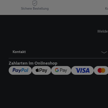
Plus-Konto einloggen, 
Sichere Bestellung
K
Verantwortlichkeit mit
zu erstellen (die sogen
können, um Sie in von 
Hierzu wird von uns un
Melde 
Adresse in gemeinsamer 
Zudem erlauben Sie uns,
den Lidl-Diensten einzus
Wenn das der Fall ist, g
Kontakt
Kundenkonto-Referenz, 
verwenden, um Sie wied
Zahlarten im Onlineshop
Insbesondere können Sie
werden, damit wir Ihnen
Nutzung der Utiq-Techno
widerrufen - jederzeit 
Telekommunikations-basi
die Lidl-Dienste) wider
Durch einen Klick auf „
„Zustimmen“ stimmen Si