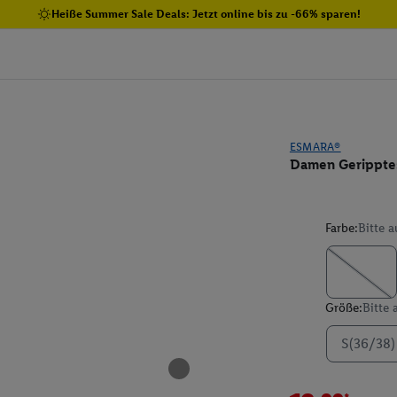
Heiße Summer Sale Deals: Jetzt online bis zu -66% sparen!
ESMARA®
Damen Gerippte
Farbe:
Bitte 
Größe:
Bitte
S(36/38)