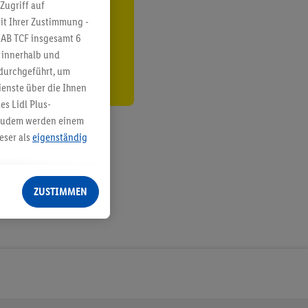
ren³²ᵃ
Zugriff auf
it Ihrer Zustimmung -
den
IAB TCF insgesamt
6
g innerhalb und
 durchgeführt, um
enste über die Ihnen
s Lidl Plus-
. Zudem werden einem
eser als
eigenständig
eren Diensten
Lidl-Dienste, Ihr
ZUSTIMMEN
echt - sowie Ihre
ch dem Speichern von
sogenannten
 zur Leistungs-/
ur technischen
n Ihr bestehendes Lidl