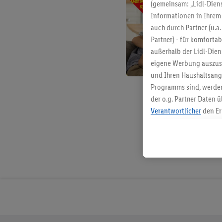
(gemeinsam: „Lidl-Diens
Informationen in Ihrem 
auch durch Partner (u.a
Partner) - für komforta
außerhalb der Lidl-Die
eigene Werbung auszust
und Ihren Haushaltsang
Programms sind, werden
der o.g. Partner Daten ü
Verantwortlicher
den Er
Die Erstellung personal
angereicherten Profilen
Kaufverhalten in den Li
genauen Standortdaten)
und/ oder dem Zugriff 
Segmenten). Im Zusamme
Erfolgsmessung der Wer
Sicherung und Optimie
Sofern Sie hier Ihre Zus