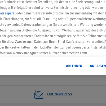
5.95 € Versand spa
te“) mittels verschiedener Techniken, mit denen eine Speicherung und ein 
Endgerät erfolgt. Diese sind teilweise technisch notwendig oder werden m
Jetzt zum Newsletter anmel
.
als separat
oder gemeinsam Verantwortliche; im Zusammenhang mit dem 
ble Einstellungen, zur Statistik-Erstellung oder für personalisierte Werbun
Gutschein sichern!
nste verwendet. Datenverarbeitungen für personalisierte Werbung werden
euern und um Dritten die Ausspielung von Werbung außerhalb der Lidl-Di
ehörigen zugeordneten Endgeräte zu ermöglichen. Sofern Sie Teilnehmer de
 für diese Zwecke auch Daten aus Ihrem Filial-Kaufverhalten verarbeitet
ber Ihr Kaufverhalten in den Lidl-Diensten zur Verfügung gestellt, damit di
folg von Werbekampagnen seiner Auftraggeber messen kann.
isierter Werbung basiert auf der Generierung von auch mit Daten von and
. Dies umfasst die Zusammenführung von Daten (z.B. über Ihre Nutzung der 
ABLEHNEN
ANPASSEN
dl-Diensten, Informationen aus Ihrem Kundenkonto - z.B. Alter oder Geschl
 auch über verschiedene Endgeräte und Lidl-Dienste hinweg einschließli
auf Informationen auf Ihren Endgeräten zur Erstellung von Zielgruppen (
nhang mit dem Ausspielen dieser Werbung erfolgen Verarbeitungen auch
bung, zur Zielgruppenforschung, zur Entwicklung von Angeboten sowie z
Lidl-Newsletter
rung dieser Werbeausspielungen.
timmung dazu erteilen und danach ein Lidl Plus-Konto erstellen bzw. sich i