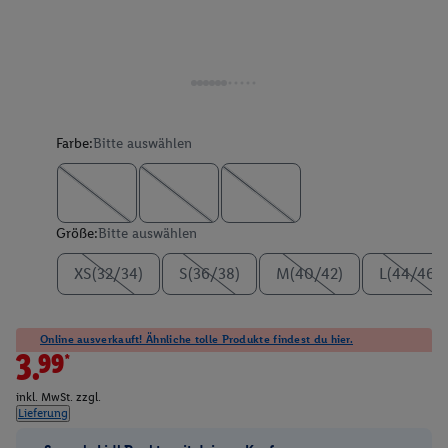
Farbe:
Bitte auswählen
Größe:
Bitte auswählen
XS(32/34)
S(36/38)
M(40/42)
L(44/46)
Online ausverkauft! Ähnliche tolle Produkte findest du hier.
3.99*
inkl. MwSt. zzgl.
Lieferung