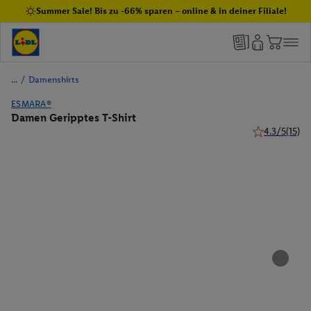
Summer Sale! Bis zu -66% sparen – online & in deiner Filiale!
/
Damenshirts
ESMARA®
Damen Geripptes T-Shirt
4.3/5
(15)
4.3 von 5 Ste