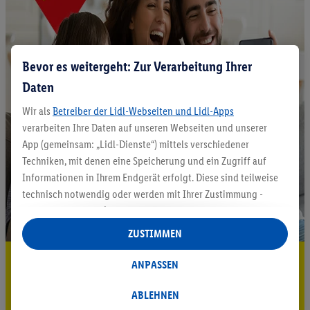
Bevor es weitergeht: Zur Verarbeitung Ihrer
Daten
Wir als
Betreiber der Lidl-Webseiten und Lidl-Apps
verarbeiten Ihre Daten auf unseren Webseiten und unserer
App (gemeinsam: „Lidl-Dienste“) mittels verschiedener
Techniken, mit denen eine Speicherung und ein Zugriff auf
Informationen in Ihrem Endgerät erfolgt. Diese sind teilweise
technisch notwendig oder werden mit Ihrer Zustimmung -
auch durch Partner (u.a.
als separat
oder gemeinsam
Verantwortliche; im Zusammenhang mit dem IAB TCF
ZUSTIMMEN
insgesamt
6
Partner) - für komfortable Einstellungen, zur
5.95 € Versand sparen³²ᵃ
Statistik-Erstellung oder für personalisierte Werbung
ANPASSEN
innerhalb und außerhalb der Lidl-Dienste verwendet.
Jetzt zum Newsletter anmelden
Datenverarbeitungen für personalisierte Werbung werden
ABLEHNEN