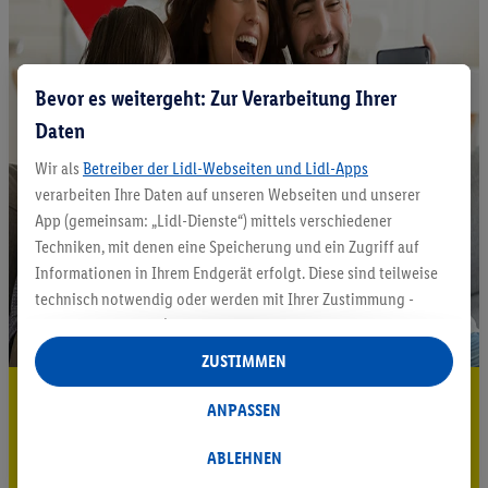
Bevor es weitergeht: Zur Verarbeitung Ihrer
Daten
Wir als
Betreiber der Lidl-Webseiten und Lidl-Apps
verarbeiten Ihre Daten auf unseren Webseiten und unserer
App (gemeinsam: „Lidl-Dienste“) mittels verschiedener
Techniken, mit denen eine Speicherung und ein Zugriff auf
Informationen in Ihrem Endgerät erfolgt. Diese sind teilweise
technisch notwendig oder werden mit Ihrer Zustimmung -
auch durch Partner (u.a.
als separat
oder gemeinsam
Verantwortliche; im Zusammenhang mit dem IAB TCF
ZUSTIMMEN
insgesamt
6
Partner) - für komfortable Einstellungen, zur
5.95 € Versand sparen³²ᵃ
Statistik-Erstellung oder für personalisierte Werbung
ANPASSEN
innerhalb und außerhalb der Lidl-Dienste verwendet.
Jetzt zum Newsletter anmelden
Datenverarbeitungen für personalisierte Werbung werden
ABLEHNEN
durchgeführt, um eigene Werbung auszusteuern und um
Gutschein sichern!