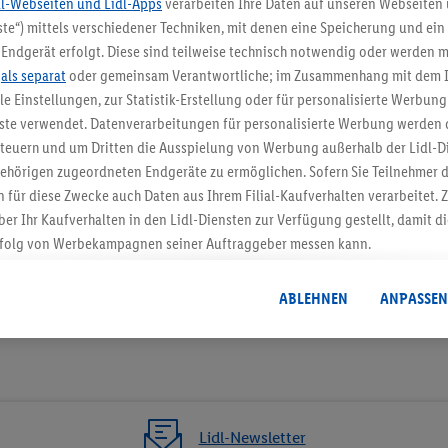
dl-Webseiten und Lidl-Apps
verarbeiten Ihre Daten auf unseren Webseiten
te“) mittels verschiedener Techniken, mit denen eine Speicherung und ein 
5.95 € Versand spa
Endgerät erfolgt. Diese sind teilweise technisch notwendig oder werden m
.
als separat
oder gemeinsam Verantwortliche; im Zusammenhang mit dem 
Jetzt zum Newsletter anmel
ble Einstellungen, zur Statistik-Erstellung oder für personalisierte Werbun
nste verwendet. Datenverarbeitungen für personalisierte Werbung werden
Gutschein sichern!
euern und um Dritten die Ausspielung von Werbung außerhalb der Lidl-Di
ehörigen zugeordneten Endgeräte zu ermöglichen. Sofern Sie Teilnehmer de
 für diese Zwecke auch Daten aus Ihrem Filial-Kaufverhalten verarbeitet
ber Ihr Kaufverhalten in den Lidl-Diensten zur Verfügung gestellt, damit di
folg von Werbekampagnen seiner Auftraggeber messen kann.
isierter Werbung basiert auf der Generierung von auch mit Daten von and
. Dies umfasst die Zusammenführung von Daten (z.B. über Ihre Nutzung der 
ABLEHNEN
ANPASSEN
dl-Diensten, Informationen aus Ihrem Kundenkonto - z.B. Alter oder Geschl
 auch über verschiedene Endgeräte und Lidl-Dienste hinweg einschließli
auf Informationen auf Ihren Endgeräten zur Erstellung von Zielgruppen (
nhang mit dem Ausspielen dieser Werbung erfolgen Verarbeitungen auch
bung, zur Zielgruppenforschung, zur Entwicklung von Angeboten sowie z
rung dieser Werbeausspielungen.
Lidl-Newsletter