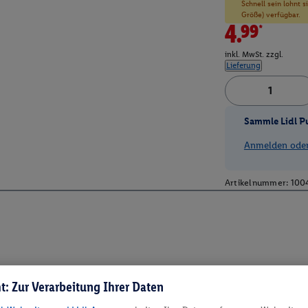
Schnell sein lohnt 
Größe) verfügbar.
4.99*
inkl. MwSt. zzgl.
Lieferung
Sammle Lidl P
Anmelden oder 
Artikelnummer:
100
t: Zur Verarbeitung Ihrer Daten