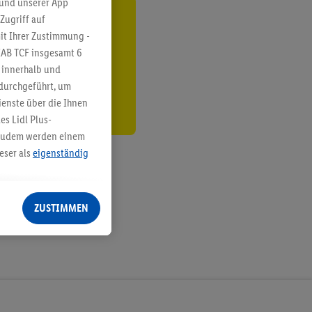
 und unserer App
Zugriff auf
ren³²ᵃ
it Ihrer Zustimmung -
IAB TCF insgesamt
6
den
g innerhalb und
 durchgeführt, um
enste über die Ihnen
s Lidl Plus-
. Zudem werden einem
eser als
eigenständig
eren Diensten
Lidl-Dienste, Ihr
ZUSTIMMEN
echt - sowie Ihre
ch dem Speichern von
sogenannten
 zur Leistungs-/
ur technischen