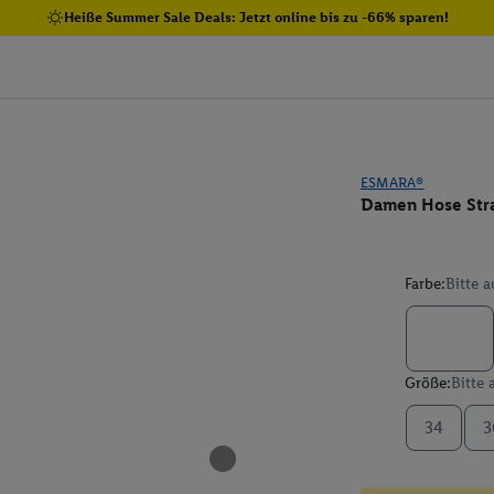
Heiße Summer Sale Deals: Jetzt online bis zu -66% sparen!
ESMARA®
Damen Hose Stra
Farbe:
Bitte 
Größe:
Bitte
34
3