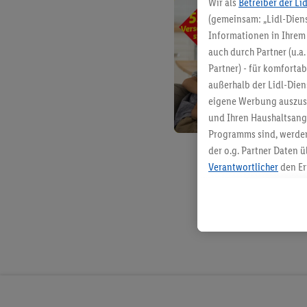
Wir als
Betreiber der Li
(gemeinsam: „Lidl-Diens
Informationen in Ihrem 
auch durch Partner (u.a
Partner) - für komforta
außerhalb der Lidl-Die
eigene Werbung auszust
und Ihren Haushaltsang
Programms sind, werden
der o.g. Partner Daten ü
Verantwortlicher
den Er
Die Erstellung personal
angereicherten Profilen
Kaufverhalten in den Li
genauen Standortdaten)
und/ oder dem Zugriff 
Segmenten). Im Zusamme
Erfolgsmessung der Wer
Sicherung und Optimie