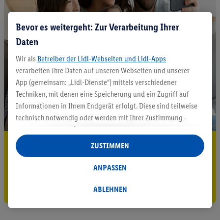
Bevor es weitergeht: Zur Verarbeitung Ihrer
Daten
Wir als
Betreiber der Lidl-Webseiten und Lidl-Apps
verarbeiten Ihre Daten auf unseren Webseiten und unserer
App (gemeinsam: „Lidl-Dienste“) mittels verschiedener
Techniken, mit denen eine Speicherung und ein Zugriff auf
Informationen in Ihrem Endgerät erfolgt. Diese sind teilweise
technisch notwendig oder werden mit Ihrer Zustimmung -
auch durch Partner (u.a.
als separat
oder gemeinsam
Verantwortliche; im Zusammenhang mit dem IAB TCF
5.95 € Versand sparen³²ᵃ
ZUSTIMMEN
insgesamt
6
Partner) - für komfortable Einstellungen, zur
Jetzt zum Newsletter anmelden
Statistik-Erstellung oder für personalisierte Werbung
ANPASSEN
innerhalb und außerhalb der Lidl-Dienste verwendet.
Gutschein sichern!
Datenverarbeitungen für personalisierte Werbung werden
ABLEHNEN
durchgeführt, um eigene Werbung auszusteuern und um
Dritten die Ausspielung von Werbung außerhalb der Lidl-