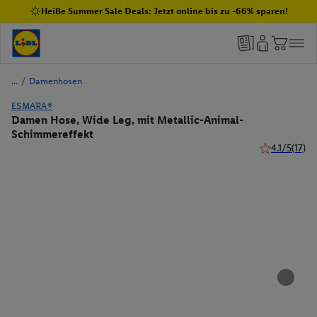
Heiße Summer Sale Deals: Jetzt online bis zu -66% sparen!
/
Damenhosen
ESMARA®
Damen Hose, Wide Leg, mit Metallic-Animal-
Schimmereffekt
4.1/5
(17)
4.1 von 5 Ste