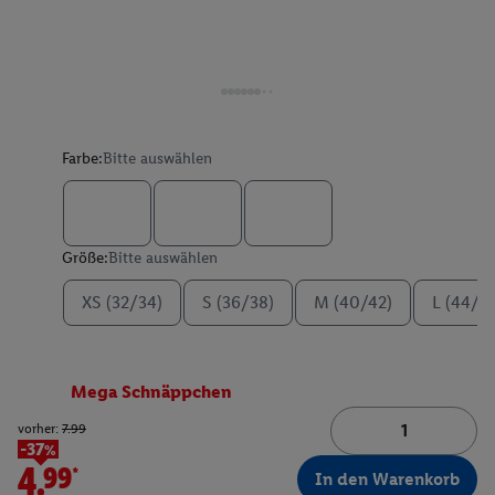
Farbe:
Bitte auswählen
Größe:
Bitte auswählen
XS (32/34)
S (36/38)
M (40/42)
L (44/4
Mega Schnäppchen
vorher:
7.99
-37%
4.99*
In den Warenkorb