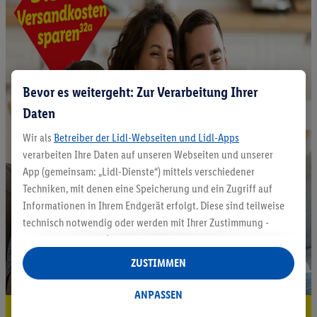
Bevor es weitergeht: Zur Verarbeitung Ihrer
Daten
Wir als
Betreiber der Lidl-Webseiten und Lidl-Apps
verarbeiten Ihre Daten auf unseren Webseiten und unserer
App (gemeinsam: „Lidl-Dienste“) mittels verschiedener
Techniken, mit denen eine Speicherung und ein Zugriff auf
Informationen in Ihrem Endgerät erfolgt. Diese sind teilweise
technisch notwendig oder werden mit Ihrer Zustimmung -
auch durch Partner (u.a.
als separat
oder gemeinsam
Verantwortliche; im Zusammenhang mit dem IAB TCF
ZUSTIMMEN
insgesamt
6
Partner) - für komfortable Einstellungen, zur
Statistik-Erstellung oder für personalisierte Werbung
ANPASSEN
innerhalb und außerhalb der Lidl-Dienste verwendet.