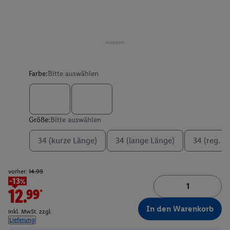
Farbe:
Bitte auswählen
Größe:
Bitte auswählen
34 (kurze Länge)
34 (lange Länge)
34 (reg. L
vorher:
14.99
-13%
12.99*
In den Warenkorb
inkl. MwSt. zzgl.
Lieferung