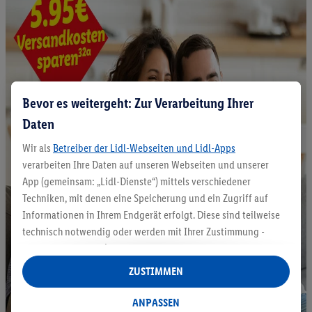
Bevor es weitergeht: Zur Verarbeitung Ihrer
Daten
Wir als
Betreiber der Lidl-Webseiten und Lidl-Apps
verarbeiten Ihre Daten auf unseren Webseiten und unserer
App (gemeinsam: „Lidl-Dienste“) mittels verschiedener
Techniken, mit denen eine Speicherung und ein Zugriff auf
Informationen in Ihrem Endgerät erfolgt. Diese sind teilweise
technisch notwendig oder werden mit Ihrer Zustimmung -
auch durch Partner (u.a.
als separat
oder gemeinsam
Verantwortliche; im Zusammenhang mit dem IAB TCF
ZUSTIMMEN
insgesamt
6
Partner) - für komfortable Einstellungen, zur
Statistik-Erstellung oder für personalisierte Werbung
ANPASSEN