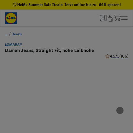
Heiße Summer Sale Deals: Jetzt online bis zu -66% sparen!
/
Jeans
ESMARA®
Damen Jeans, Straight Fit, hohe Leibhöhe
4.5/5
(106)
4.5 von 5 Stern