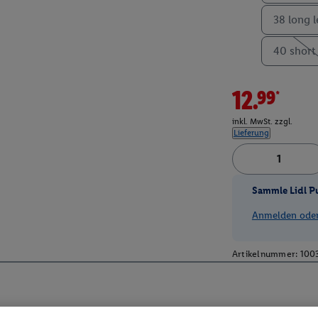
38 long 
40 short
12.99*
inkl. MwSt. zzgl.
Lieferung
Sammle Lidl P
Anmelden oder 
Artikelnummer:
100