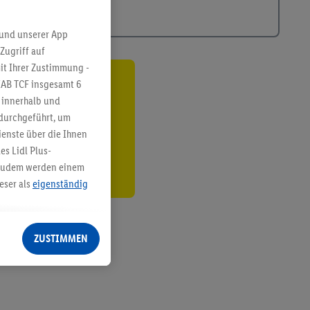
 und unserer App
Zugriff auf
it Ihrer Zustimmung -
IAB TCF insgesamt
6
ren³²ᵃ
g innerhalb und
 durchgeführt, um
den
enste über die Ihnen
s Lidl Plus-
. Zudem werden einem
eser als
eigenständig
eren Diensten
Lidl-Dienste, Ihr
ZUSTIMMEN
echt - sowie Ihre
ch dem Speichern von
sogenannten
 zur Leistungs-/