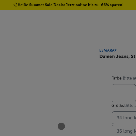
Heiße Summer Sale Deals: Jetzt online bis zu -66% sparen!
ESMARA®
Damen Jeans, Str
Farbe:
Bitte 
Größe:
Bitte
34 long 
36 long 