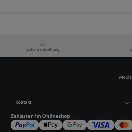
Erfolgsmessung der Wer
Sicherung und Optimie
Sofern Sie hier Ihre Zus
Plus-Konto einloggen, 
Verantwortlichkeit mit
zu erstellen (die sogen
können, um Sie in von 
Sichere Bestellung
K
Hierzu wird von uns un
Adresse in gemeinsamer 
Zudem erlauben Sie uns,
den Lidl-Diensten einzus
Melde 
Wenn das der Fall ist, g
Kundenkonto-Referenz, 
verwenden, um Sie wied
Insbesondere können Sie
Kontakt
werden, damit wir Ihnen
Zahlarten im Onlineshop
Nutzung der Utiq-Techno
widerrufen - jederzeit 
Telekommunikations-basi