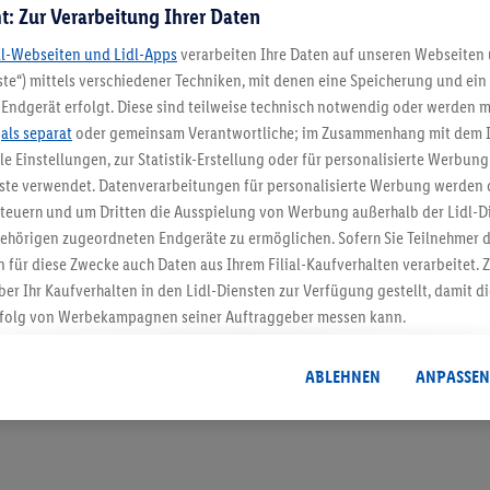
t: Zur Verarbeitung Ihrer Daten
dl-Webseiten und Lidl-Apps
verarbeiten Ihre Daten auf unseren Webseiten
te“) mittels verschiedener Techniken, mit denen eine Speicherung und ein 
Endgerät erfolgt. Diese sind teilweise technisch notwendig oder werden m
.
als separat
oder gemeinsam Verantwortliche; im Zusammenhang mit dem 
5.95 € Versand spa
ble Einstellungen, zur Statistik-Erstellung oder für personalisierte Werbun
nste verwendet. Datenverarbeitungen für personalisierte Werbung werden
Jetzt zum Newsletter anmel
euern und um Dritten die Ausspielung von Werbung außerhalb der Lidl-Di
ehörigen zugeordneten Endgeräte zu ermöglichen. Sofern Sie Teilnehmer de
Gutschein sichern!
 für diese Zwecke auch Daten aus Ihrem Filial-Kaufverhalten verarbeitet
ber Ihr Kaufverhalten in den Lidl-Diensten zur Verfügung gestellt, damit di
folg von Werbekampagnen seiner Auftraggeber messen kann.
isierter Werbung basiert auf der Generierung von auch mit Daten von and
. Dies umfasst die Zusammenführung von Daten (z.B. über Ihre Nutzung der 
ABLEHNEN
ANPASSEN
dl-Diensten, Informationen aus Ihrem Kundenkonto - z.B. Alter oder Geschl
 auch über verschiedene Endgeräte und Lidl-Dienste hinweg einschließli
auf Informationen auf Ihren Endgeräten zur Erstellung von Zielgruppen (
nhang mit dem Ausspielen dieser Werbung erfolgen Verarbeitungen auch