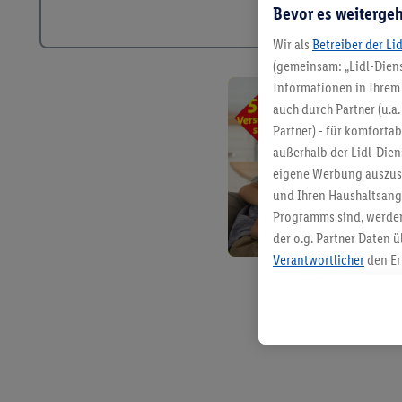
Bevor es weitergeh
Wir als
Betreiber der Li
(gemeinsam: „Lidl-Diens
Informationen in Ihrem 
auch durch Partner (u.a
Partner) - für komforta
außerhalb der Lidl-Die
eigene Werbung auszust
und Ihren Haushaltsang
Programms sind, werden
der o.g. Partner Daten ü
Verantwortlicher
den Er
Die Erstellung personal
angereicherten Profilen
Kaufverhalten in den Li
genauen Standortdaten)
und/ oder dem Zugriff 
Segmenten). Im Zusamme