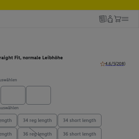
aight Fit, normale Leibhöhe
4.6/5
(208)
4.6 von 5 Sternen (
auswählen
 auswählen
length
34 reg length
34 short length
length
36 reg length
36 short length