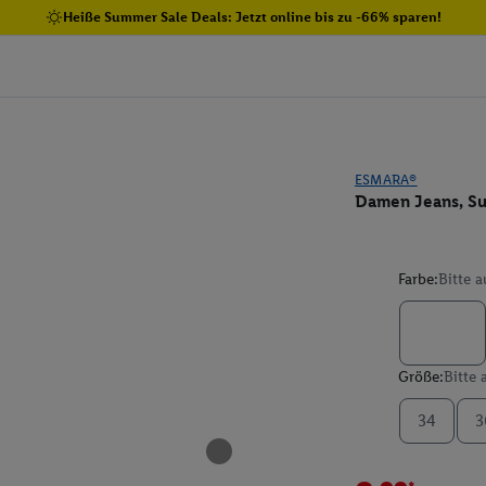
Heiße Summer Sale Deals: Jetzt online bis zu -66% sparen!
ESMARA®
Damen Jeans, Su
Farbe:
Bitte 
Größe:
Bitte
34
3