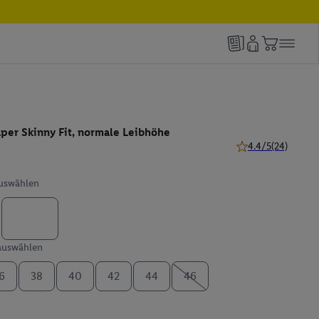
per Skinny Fit, normale Leibhöhe
4.4/5
(24)
4.4 von 5 Sternen 
auswählen
 auswählen
6
38
40
42
44
46