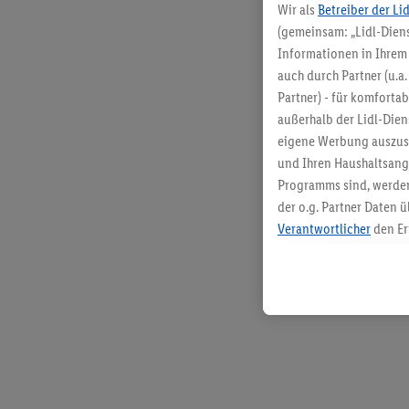
Wir als
Betreiber der Li
(gemeinsam: „Lidl-Diens
Informationen in Ihrem 
auch durch Partner (u.a
Partner) - für komforta
außerhalb der Lidl-Die
eigene Werbung auszust
und Ihren Haushaltsang
Programms sind, werden
der o.g. Partner Daten ü
Verantwortlicher
den Er
Die Erstellung personal
angereicherten Profilen
Kaufverhalten in den Li
genauen Standortdaten)
und/ oder dem Zugriff 
Segmenten). Im Zusamme
Erfolgsmessung der Wer
Sicherung und Optimie