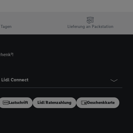
ch einen Klick auf
ndung sämtlicher
t, Ihre Einwilligung
ngen
.
Die Impressen
 Tagen
Lieferung an Packstation
as gilt auch für die
B TCF für Werbung und
reitstellung und
chenk⁷!
en Quellen,
ter Informationen,
rten Utiq-
Lidl Connect
ichern von oder
Analyse von
Lastschrift
Lidl Ratenzahlung
Geschenkkarte
erwendung
on Profilen zur