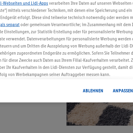
dl-Webseiten und Lidl-Apps
verarbeiten Ihre Daten auf unseren Webseiten
te“) mittels verschiedener Techniken, mit denen eine Speicherung und ein 
Endgerät erfolgt. Diese sind teilweise technisch notwendig oder werden m
.
als separat
oder gemeinsam Verantwortliche; im Zusammenhang mit dem 
ble Einstellungen, zur Statistik-Erstellung oder für personalisierte Werbun
nste verwendet. Datenverarbeitungen für personalisierte Werbung werden
euern und um Dritten die Ausspielung von Werbung außerhalb der Lidl-Di
ehörigen zugeordneten Endgeräte zu ermöglichen. Sofern Sie Teilnehmer de
 für diese Zwecke auch Daten aus Ihrem Filial-Kaufverhalten verarbeitet
ber Ihr Kaufverhalten in den Lidl-Diensten zur Verfügung gestellt, damit di
folg von Werbekampagnen seiner Auftraggeber messen kann.
isierter Werbung basiert auf der Generierung von auch mit Daten von and
. Dies umfasst die Zusammenführung von Daten (z.B. über Ihre Nutzung der 
ABLEHNEN
ANPASSEN
dl-Diensten, Informationen aus Ihrem Kundenkonto - z.B. Alter oder Geschl
 auch über verschiedene Endgeräte und Lidl-Dienste hinweg einschließli
auf Informationen auf Ihren Endgeräten zur Erstellung von Zielgruppen (
nhang mit dem Ausspielen dieser Werbung erfolgen Verarbeitungen auch
bung, zur Zielgruppenforschung, zur Entwicklung von Angeboten sowie z
rung dieser Werbeausspielungen.