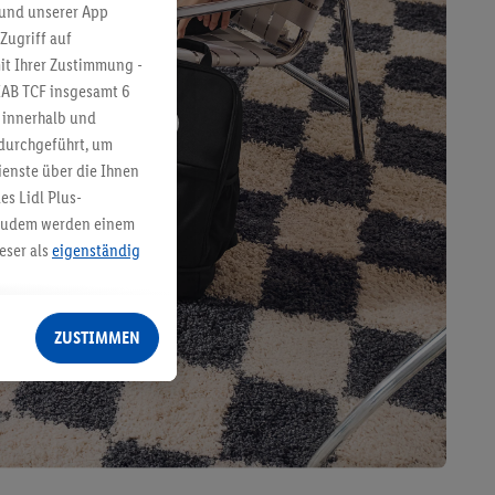
 und unserer App
Zugriff auf
it Ihrer Zustimmung -
IAB TCF insgesamt
6
g innerhalb und
 durchgeführt, um
enste über die Ihnen
s Lidl Plus-
. Zudem werden einem
eser als
eigenständig
eren Diensten
Lidl-Dienste, Ihr
ZUSTIMMEN
echt - sowie Ihre
ch dem Speichern von
sogenannten
 zur Leistungs-/
ur technischen