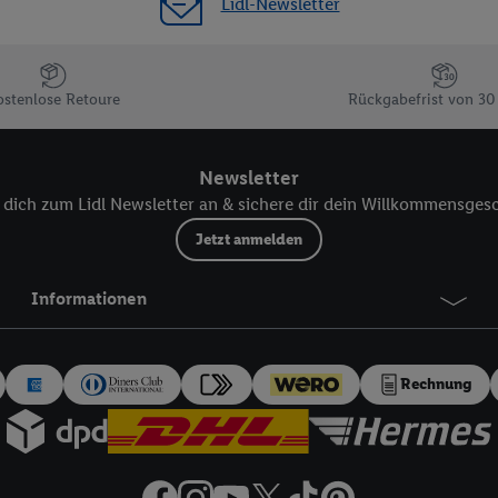
Ablehnen“ können Sie nur den Einsatz notwendiger Techniken zulassen. Dur
Lidl-Newsletter
e allen Verarbeitungen zu sämtlichen vorgenannten Zwecken unter Einbi
eitere Informationen, auch zur Speicherdauer der Daten und zu Ihrem Rech
ür die Zukunft zu widerrufen, finden Sie in unseren
Datenschutzbestimmu
ostenlose Retoure
Rückgabefrist von 30
npassen“ können Sie einzelne Verwendungszwecke oder Partner zulassen; d
artig benannten Zwecke und Funktionen im Rahmen des Einsatzes des IA
Newsletter
herheit, Verhinderung und Aufdeckung von Betrug und Fehlerbehebung, Be
dich zum Lidl Newsletter an & sichere dir dein Willkommensges
d Inhalten, Abgleichung und Kombination von Daten aus unterschiedlich
Jetzt anmelden
ner Endgeräte, Identifikation von Geräten anhand automatisch übermittel
on Werbekampagnen durch TTD und Nutzung der Telekommunikations-basie
es Marketing, sowie:
Informationen
Standortdaten. Erstellung von Profilen für personalisierte Werbung. Spe
tionen auf einem Endgerät. Entwicklung und Verbesserung der Angebote. 
Rechnung
Statistiken oder Kombinationen von Daten aus verschiedenen Quellen. V
zur Auswahl von Werbeanzeigen. Messung der Werbeleistung. Verwendung v
erter Werbung.
 (Lieferanten)