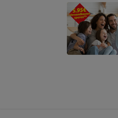
Sofern Sie hier Ihre Zus
Plus-Konto einloggen, 
Verantwortlichkeit mit
zu erstellen (die sogen
können, um Sie in von 
Hierzu wird von uns un
Adresse in gemeinsamer 
Zudem erlauben Sie uns,
den Lidl-Diensten einzus
Wenn das der Fall ist, g
Kundenkonto-Referenz, 
verwenden, um Sie wied
Insbesondere können Sie
werden, damit wir Ihnen
Nutzung der Utiq-Techno
widerrufen - jederzeit 
Telekommunikations-basi
die Lidl-Dienste) wider