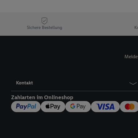
Durch einen Klick auf „
„Zustimmen“ stimmen Si
genannten Partner zu. W
jederzeit mit Wirkung f
Sichere Bestellung
K
finden Sie hier.
Unter „A
nachfolgend schlagwort
Erfolgsmessung:
Gewährleistung der Sic
Melde 
Anzeige von Werbung un
Verknüpfung verschiede
Messung des Erfolgs v
Technologie für digital
Kontakt
Verwendung genauer 
Zahlarten im Onlineshop
Zugriff auf Informa
Zielgruppen durch 
reduzierter Daten 
Auswahl personalisi
Liste der Partner