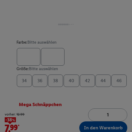
Farbe:
Bitte auswählen
Größe:
Bitte auswählen
34
36
38
40
42
44
46
Mega Schnäppchen
vorher:
12.99
-38%
7.99*
In den Warenkorb