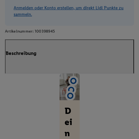
Anmelden oder Konto erstellen, um direkt Lidl Punkte zu
sammeln.
Artikelnummer:
100398945
Beschreibung
D
ei
n