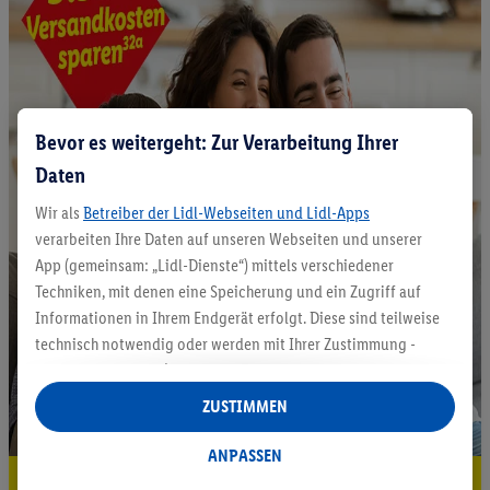
Bevor es weitergeht: Zur Verarbeitung Ihrer
Daten
Wir als
Betreiber der Lidl-Webseiten und Lidl-Apps
verarbeiten Ihre Daten auf unseren Webseiten und unserer
App (gemeinsam: „Lidl-Dienste“) mittels verschiedener
Techniken, mit denen eine Speicherung und ein Zugriff auf
Informationen in Ihrem Endgerät erfolgt. Diese sind teilweise
technisch notwendig oder werden mit Ihrer Zustimmung -
auch durch Partner (u.a.
als separat
oder gemeinsam
Verantwortliche; im Zusammenhang mit dem IAB TCF
ZUSTIMMEN
insgesamt
6
Partner) - für komfortable Einstellungen, zur
Statistik-Erstellung oder für personalisierte Werbung
ANPASSEN
innerhalb und außerhalb der Lidl-Dienste verwendet.