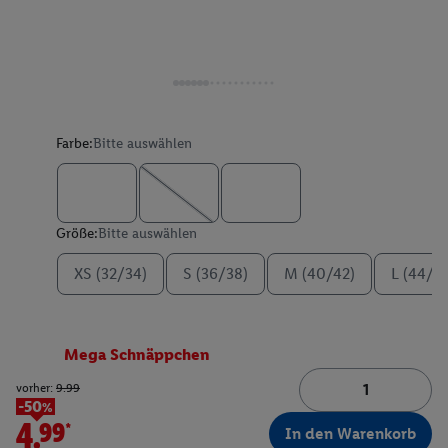
Farbe:
Bitte auswählen
Größe:
Bitte auswählen
XS (32/34)
S (36/38)
M (40/42)
L (44/4
Mega Schnäppchen
vorher:
9.99
-50%
4.99*
In den Warenkorb