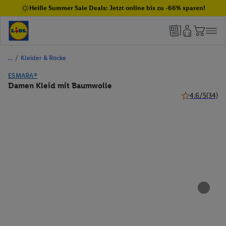
Heiße Summer Sale Deals: Jetzt online bis zu -66% sparen!
/
Kleider & Röcke
ESMARA®
Damen Kleid mit Baumwolle
4.6/5
(34)
4.6 von 5 Ster