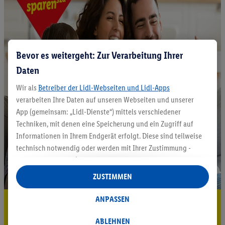
Bevor es weitergeht: Zur Verarbeitung Ihrer
Daten
Wir als
Betreiber der Lidl-Webseiten und Lidl-Apps
verarbeiten Ihre Daten auf unseren Webseiten und unserer
App (gemeinsam: „Lidl-Dienste“) mittels verschiedener
Techniken, mit denen eine Speicherung und ein Zugriff auf
Informationen in Ihrem Endgerät erfolgt. Diese sind teilweise
technisch notwendig oder werden mit Ihrer Zustimmung -
auch durch Partner (u.a.
als separat
oder gemeinsam
Verantwortliche; im Zusammenhang mit dem IAB TCF
ZUSTIMMEN
insgesamt
6
Partner) - für komfortable Einstellungen, zur
Statistik-Erstellung oder für personalisierte Werbung
ANPASSEN
5.95 € Versand sparen³²ᵃ
innerhalb und außerhalb der Lidl-Dienste verwendet.
Datenverarbeitungen für personalisierte Werbung werden
ABLEHNEN
Jetzt zum Newsletter anmelden