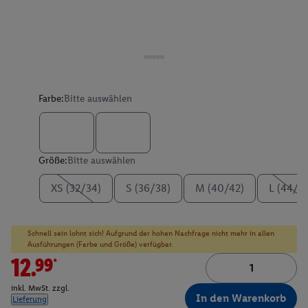
Farbe:
Bitte auswählen
Größe:
Bitte auswählen
XS (32/34)
S (36/38)
M (40/42)
L (44/4
Schnell sein lohnt sich! Aufgrund der hohen Nachfrage nicht mehr in allen
Ausführungen (Farbe und Größe) verfügbar.
12.99*
inkl. MwSt. zzgl.
In den Warenkorb
Lieferung