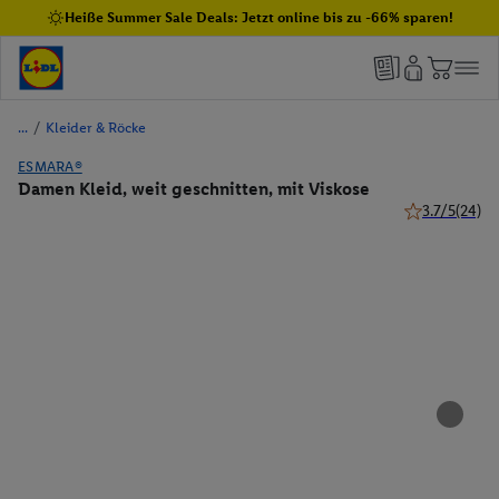
Heiße Summer Sale Deals: Jetzt online bis zu -66% sparen!
/
Kleider & Röcke
ESMARA®
Damen Kleid, weit geschnitten, mit Viskose
3.7/5
(24)
3.7 von 5 Ste