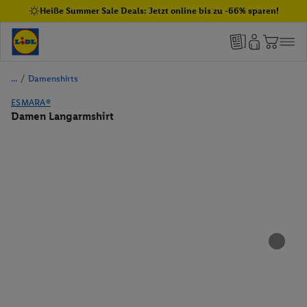
Heiße Summer Sale Deals: Jetzt online bis zu -66% sparen!
/
Damenshirts
ESMARA®
Damen Langarmshirt