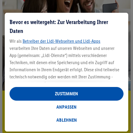
Bevor es weitergeht: Zur Verarbeitung Ihrer
Daten
Wir als
Betreiber der Lidl-Webseiten und Lidl-Apps
verarbeiten Ihre Daten auf unseren Webseiten und unserer
App (gemeinsam: „Lidl-Dienste“) mittels verschiedener
Techniken, mit denen eine Speicherung und ein Zugriff auf
Informationen in Ihrem Endgerät erfolgt. Diese sind teilweise
technisch notwendig oder werden mit Ihrer Zustimmung -
auch durch Partner (u.a.
als separat
oder gemeinsam
Verantwortliche; im Zusammenhang mit dem IAB TCF
ZUSTIMMEN
5.95 € Versand sparen³²ᵃ
insgesamt
6
Partner) - für komfortable Einstellungen, zur
Statistik-Erstellung oder für personalisierte Werbung
ANPASSEN
Jetzt zum Newsletter anmelden
innerhalb und außerhalb der Lidl-Dienste verwendet.
Datenverarbeitungen für personalisierte Werbung werden
ABLEHNEN
Gutschein sichern!
durchgeführt, um eigene Werbung auszusteuern und um