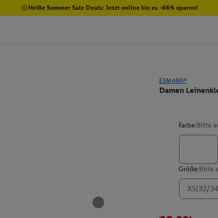
Heiße Summer Sale Deals: Jetzt online bis zu -66% sparen!
ESMARA®
Damen Leinenkl
Farbe:
Bitte 
Größe:
Bitte
XS(32/34