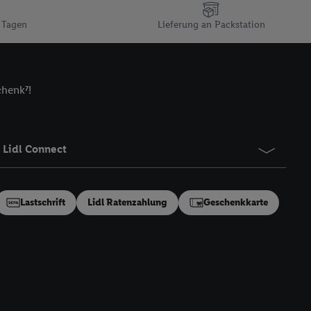
n gemeinsamer
 Tagen
Lieferung an Packstation
zielle Online-Kennung
Kennung verwenden
ung auszuspielen.
 umgewandelte E-Mail-
chenk⁷!
 Utiq-Technologie in
 Sie verfügbar ist.
dresse und einer
Lidl Connect
en diese Kennung
nsten zu erfassen.
 von Dritten betrieben
Lastschrift
Lidl Ratenzahlung
Geschenkkarte
gung speziell zur
ung generell zu
en“/„Nutzung der
inwilligung (nur für
von Utiq
.
ch einen Klick auf
ndung sämtlicher