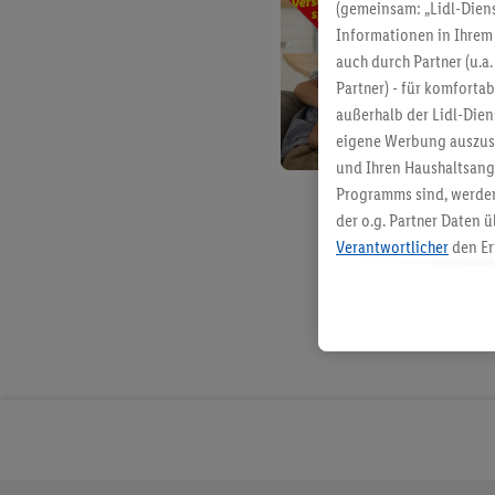
(gemeinsam: „Lidl-Diens
Informationen in Ihrem 
auch durch Partner (u.a
Partner) - für komforta
außerhalb der Lidl-Die
eigene Werbung auszust
und Ihren Haushaltsang
Programms sind, werden
der o.g. Partner Daten ü
Verantwortlicher
den Er
Die Erstellung personal
angereicherten Profilen
Kaufverhalten in den Li
genauen Standortdaten)
und/ oder dem Zugriff 
Segmenten). Im Zusamme
Erfolgsmessung der Wer
Sicherung und Optimie
Sofern Sie hier Ihre Zus