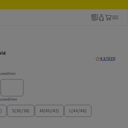
eid
4.3/5
(23)
4.3 von 5 Sternen 
auswählen
 auswählen
)
S(36/38)
M(40/42)
L(44/46)