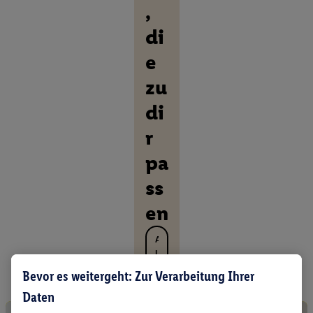
,
di
e
zu
di
r
pa
ss
en
A
l
l
Bevor es weitergeht: Zur Verarbeitung Ihrer
e
Daten
P
r