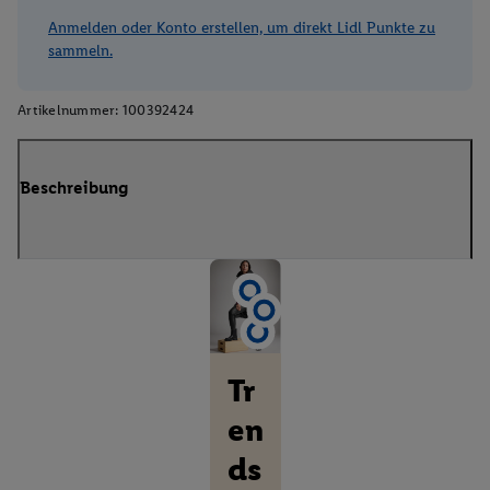
Anmelden oder Konto erstellen, um direkt Lidl Punkte zu
sammeln.
Artikelnummer:
100392424
Beschreibung
Tr
en
ds