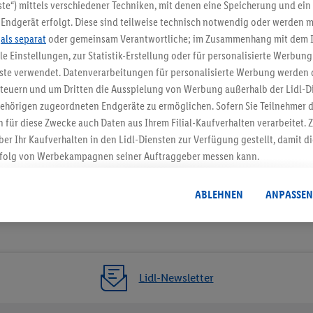
5.95 € Versand spa
te“) mittels verschiedener Techniken, mit denen eine Speicherung und ein 
Endgerät erfolgt. Diese sind teilweise technisch notwendig oder werden m
Jetzt zum Newsletter anmel
.
als separat
oder gemeinsam Verantwortliche; im Zusammenhang mit dem 
ble Einstellungen, zur Statistik-Erstellung oder für personalisierte Werbun
Gutschein sichern!
nste verwendet. Datenverarbeitungen für personalisierte Werbung werden
euern und um Dritten die Ausspielung von Werbung außerhalb der Lidl-Di
ehörigen zugeordneten Endgeräte zu ermöglichen. Sofern Sie Teilnehmer de
 für diese Zwecke auch Daten aus Ihrem Filial-Kaufverhalten verarbeitet
ber Ihr Kaufverhalten in den Lidl-Diensten zur Verfügung gestellt, damit di
folg von Werbekampagnen seiner Auftraggeber messen kann.
isierter Werbung basiert auf der Generierung von auch mit Daten von and
. Dies umfasst die Zusammenführung von Daten (z.B. über Ihre Nutzung der 
ABLEHNEN
ANPASSEN
dl-Diensten, Informationen aus Ihrem Kundenkonto - z.B. Alter oder Geschl
 auch über verschiedene Endgeräte und Lidl-Dienste hinweg einschließli
auf Informationen auf Ihren Endgeräten zur Erstellung von Zielgruppen (
nhang mit dem Ausspielen dieser Werbung erfolgen Verarbeitungen auch
bung, zur Zielgruppenforschung, zur Entwicklung von Angeboten sowie z
Lidl-Newsletter
rung dieser Werbeausspielungen.
timmung dazu erteilen und danach ein Lidl Plus-Konto erstellen bzw. sich i