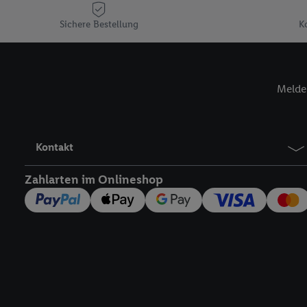
Plus-Konto einloggen, 
Sichere Bestellung
K
Verantwortlichkeit mit
zu erstellen (die sogen
können, um Sie in von 
Hierzu wird von uns un
Melde 
Adresse in gemeinsamer 
Zudem erlauben Sie uns,
den Lidl-Diensten einzus
Wenn das der Fall ist, g
Kontakt
Kundenkonto-Referenz, 
verwenden, um Sie wied
Zahlarten im Onlineshop
Insbesondere können Sie
werden, damit wir Ihnen
Nutzung der Utiq-Techno
widerrufen - jederzeit 
Telekommunikations-basi
die Lidl-Dienste) wider
Durch einen Klick auf „
„Zustimmen“ stimmen Si