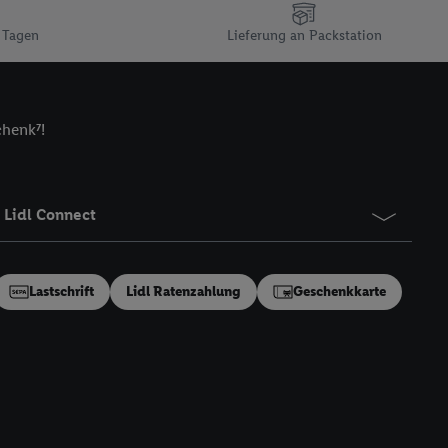
n gemeinsamer
 Tagen
Lieferung an Packstation
zielle Online-Kennung
Kennung verwenden
ung auszuspielen.
 umgewandelte E-Mail-
chenk⁷!
 Utiq-Technologie in
 Sie verfügbar ist.
dresse und einer
Lidl Connect
en diese Kennung
nsten zu erfassen.
 von Dritten betrieben
Lastschrift
Lidl Ratenzahlung
Geschenkkarte
gung speziell zur
ung generell zu
en“/„Nutzung der
inwilligung (nur für
von Utiq
.
ch einen Klick auf
ndung sämtlicher