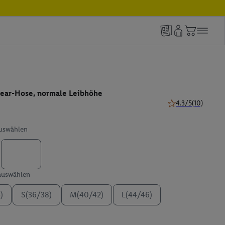
ar-Hose, normale Leibhöhe
4.3/5
(10)
4.3 von 5 Sternen 
auswählen
 auswählen
)
S(36/38)
M(40/42)
L(44/46)