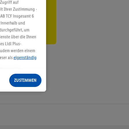
ren³²ᵃ
Zugriff auf
it Ihrer Zustimmung -
den
IAB TCF insgesamt
6
g innerhalb und
 durchgeführt, um
enste über die Ihnen
s Lidl Plus-
. Zudem werden einem
eser als
eigenständig
eren Diensten
Lidl-Dienste, Ihr
ZUSTIMMEN
echt - sowie Ihre
ch dem Speichern von
sogenannten
 zur Leistungs-/
ur technischen
n Ihr bestehendes Lidl