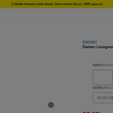
Heiße Summer Sale Deals: Jetzt online bis zu -66% sparen!
ESMARA®
Damen Loungewe
Farbe:
Bitte 
Größe:
Bitte
XS(32/34