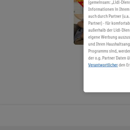
(gemeinsam: „Lidl-Diens
Informationen in Ihrem 
auch durch Partner (u.a
Partner) - für komforta
außerhalb der Lidl-Die
eigene Werbung auszust
und Ihren Haushaltsang
Programms sind, werden
der o.g. Partner Daten ü
Verantwortlicher
den Er
Die Erstellung personal
angereicherten Profilen
Kaufverhalten in den Li
genauen Standortdaten)
und/ oder dem Zugriff 
Segmenten). Im Zusamme
Erfolgsmessung der Wer
Sicherung und Optimie
Sofern Sie hier Ihre Zus