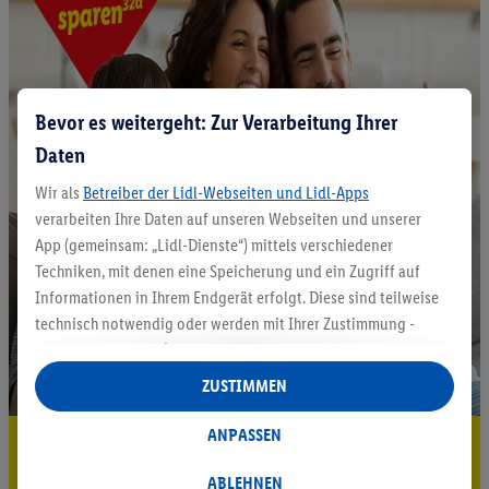
Bevor es weitergeht: Zur Verarbeitung Ihrer
Daten
Wir als
Betreiber der Lidl-Webseiten und Lidl-Apps
verarbeiten Ihre Daten auf unseren Webseiten und unserer
App (gemeinsam: „Lidl-Dienste“) mittels verschiedener
Techniken, mit denen eine Speicherung und ein Zugriff auf
Informationen in Ihrem Endgerät erfolgt. Diese sind teilweise
technisch notwendig oder werden mit Ihrer Zustimmung -
auch durch Partner (u.a.
als separat
oder gemeinsam
Verantwortliche; im Zusammenhang mit dem IAB TCF
ZUSTIMMEN
insgesamt
6
Partner) - für komfortable Einstellungen, zur
Statistik-Erstellung oder für personalisierte Werbung
ANPASSEN
5.95 € Versand sparen³²ᵃ
innerhalb und außerhalb der Lidl-Dienste verwendet.
Datenverarbeitungen für personalisierte Werbung werden
ABLEHNEN
Jetzt zum Newsletter anmelden