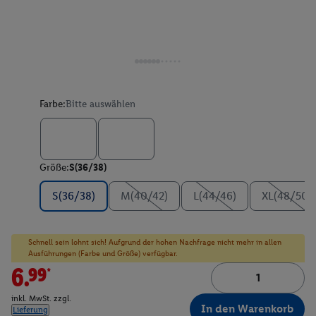
Farbe:
Bitte auswählen
Größe:
S(36/38)
S(36/38)
M(40/42)
L(44/46)
XL(48/50)
Schnell sein lohnt sich! Aufgrund der hohen Nachfrage nicht mehr in allen
Ausführungen (Farbe und Größe) verfügbar.
6.99*
inkl. MwSt. zzgl.
In den Warenkorb
Lieferung