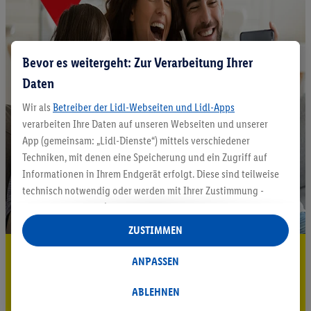
Bevor es weitergeht: Zur Verarbeitung Ihrer
Daten
Wir als
Betreiber der Lidl-Webseiten und Lidl-Apps
verarbeiten Ihre Daten auf unseren Webseiten und unserer
App (gemeinsam: „Lidl-Dienste“) mittels verschiedener
Techniken, mit denen eine Speicherung und ein Zugriff auf
Informationen in Ihrem Endgerät erfolgt. Diese sind teilweise
technisch notwendig oder werden mit Ihrer Zustimmung -
auch durch Partner (u.a.
als separat
oder gemeinsam
Verantwortliche; im Zusammenhang mit dem IAB TCF
ZUSTIMMEN
insgesamt
6
Partner) - für komfortable Einstellungen, zur
5.95 € Versand sparen³²ᵃ
Statistik-Erstellung oder für personalisierte Werbung
ANPASSEN
innerhalb und außerhalb der Lidl-Dienste verwendet.
Jetzt zum Newsletter anmelden
Datenverarbeitungen für personalisierte Werbung werden
ABLEHNEN
durchgeführt, um eigene Werbung auszusteuern und um
Gutschein sichern!