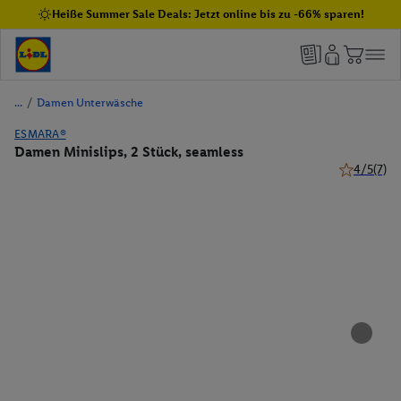
Heiße Summer Sale Deals: Jetzt online bis zu -66% sparen!
/
Damen Unterwäsche
ESMARA®
Damen Minislips, 2 Stück, seamless
4/5
(7)
4 von 5 Ste