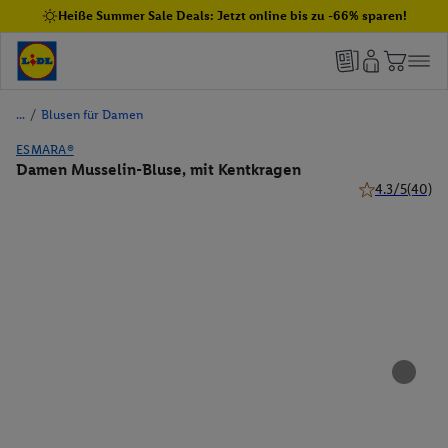
Heiße Summer Sale Deals: Jetzt online bis zu -66% sparen!
/
Blusen für Damen
ESMARA®
Damen Musselin-Bluse, mit Kentkragen
4.3/5
(40)
4.3 von 5 Ster