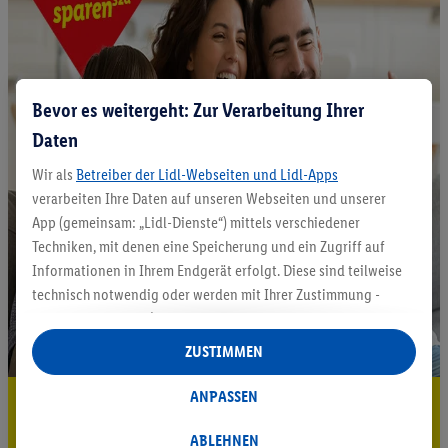
Bevor es weitergeht: Zur Verarbeitung Ihrer
Daten
Wir als
Betreiber der Lidl-Webseiten und Lidl-Apps
verarbeiten Ihre Daten auf unseren Webseiten und unserer
App (gemeinsam: „Lidl-Dienste“) mittels verschiedener
Techniken, mit denen eine Speicherung und ein Zugriff auf
Informationen in Ihrem Endgerät erfolgt. Diese sind teilweise
technisch notwendig oder werden mit Ihrer Zustimmung -
auch durch Partner (u.a.
als separat
oder gemeinsam
Verantwortliche; im Zusammenhang mit dem IAB TCF
ZUSTIMMEN
insgesamt
6
Partner) - für komfortable Einstellungen, zur
Statistik-Erstellung oder für personalisierte Werbung
ANPASSEN
5.95 € Versand sparen³²ᵃ
innerhalb und außerhalb der Lidl-Dienste verwendet.
Datenverarbeitungen für personalisierte Werbung werden
ABLEHNEN
Jetzt zum Newsletter anmelden