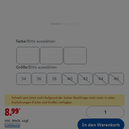
Farbe:
Bitte auswählen
Größe:
Bitte auswählen
34
36
38
40
42
44
46
Schnell sein lohnt sich! Aufgrund der hohen Nachfrage nicht mehr in allen
Ausführungen (Farbe und Größe) verfügbar.
8.99*
inkl. MwSt. zzgl.
In den Warenkorb
Lieferung