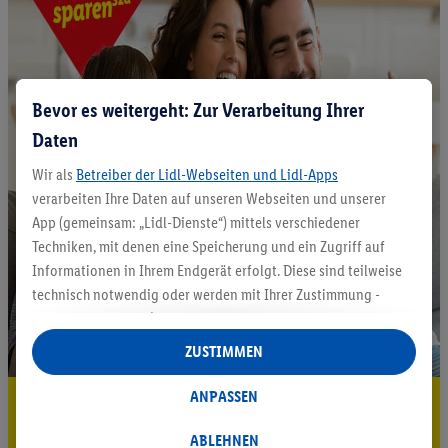
Bevor es weitergeht: Zur Verarbeitung Ihrer
Daten
Wir als
Betreiber der Lidl-Webseiten und Lidl-Apps
verarbeiten Ihre Daten auf unseren Webseiten und unserer
App (gemeinsam: „Lidl-Dienste“) mittels verschiedener
Techniken, mit denen eine Speicherung und ein Zugriff auf
Informationen in Ihrem Endgerät erfolgt. Diese sind teilweise
technisch notwendig oder werden mit Ihrer Zustimmung -
auch durch Partner (u.a.
als separat
oder gemeinsam
Verantwortliche; im Zusammenhang mit dem IAB TCF
ZUSTIMMEN
insgesamt
6
Partner) - für komfortable Einstellungen, zur
Statistik-Erstellung oder für personalisierte Werbung
ANPASSEN
5.95 € Versand sparen³²ᵃ
innerhalb und außerhalb der Lidl-Dienste verwendet.
Datenverarbeitungen für personalisierte Werbung werden
ABLEHNEN
Jetzt zum Newsletter anmelden