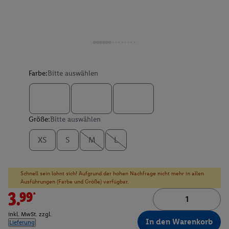
Farbe:
Bitte auswählen
Größe:
Bitte auswählen
XS
S
M
L
Schnell sein lohnt sich! Aufgrund der hohen Nachfrage nicht mehr in allen
Ausführungen (Farbe und Größe) verfügbar.
3.99*
inkl. MwSt. zzgl.
In den Warenkorb
Lieferung