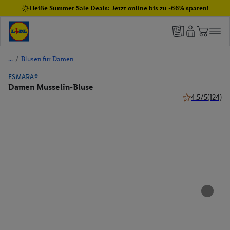
Heiße Summer Sale Deals: Jetzt online bis zu -66% sparen!
/
Blusen für Damen
ESMARA®
Damen Musselin-Bluse
4.5/5
(124)
4.5 von 5 Ster