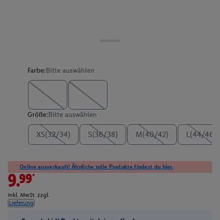
Farbe:
Bitte auswählen
Größe:
Bitte auswählen
XS(32/34)
S(36/38)
M(40/42)
L(44/46)
Online ausverkauft! Ähnliche tolle Produkte findest du hier.
9.99*
inkl. MwSt. zzgl.
Lieferung