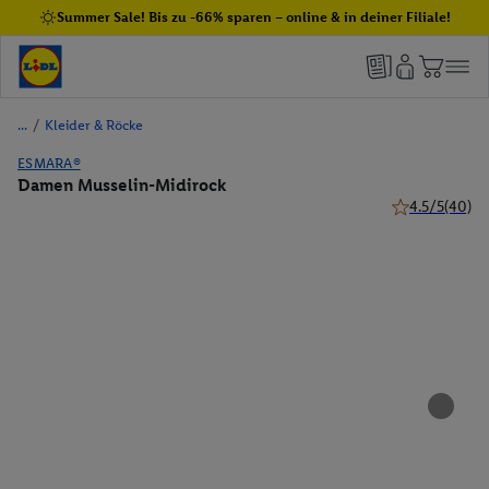
Summer Sale! Bis zu -66% sparen – online & in deiner Filiale!
/
Kleider & Röcke
ESMARA®
Damen Musselin-Midirock
4.5/5
(40)
4.5 von 5 Ster