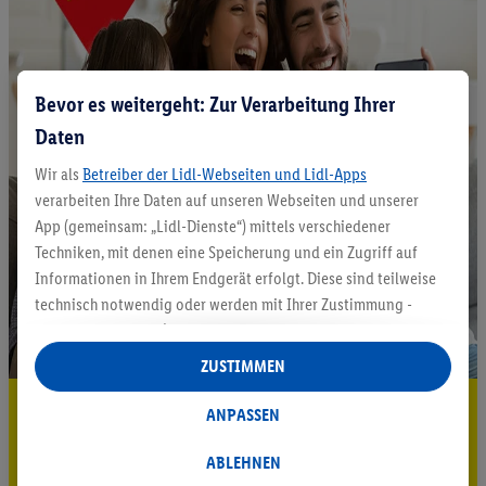
Bevor es weitergeht: Zur Verarbeitung Ihrer
Daten
Wir als
Betreiber der Lidl-Webseiten und Lidl-Apps
verarbeiten Ihre Daten auf unseren Webseiten und unserer
App (gemeinsam: „Lidl-Dienste“) mittels verschiedener
Techniken, mit denen eine Speicherung und ein Zugriff auf
Informationen in Ihrem Endgerät erfolgt. Diese sind teilweise
technisch notwendig oder werden mit Ihrer Zustimmung -
auch durch Partner (u.a.
als separat
oder gemeinsam
Verantwortliche; im Zusammenhang mit dem IAB TCF
ZUSTIMMEN
insgesamt
6
Partner) - für komfortable Einstellungen, zur
5.95 € Versand sparen³²ᵃ
Statistik-Erstellung oder für personalisierte Werbung
ANPASSEN
innerhalb und außerhalb der Lidl-Dienste verwendet.
Jetzt zum Newsletter anmelden
Datenverarbeitungen für personalisierte Werbung werden
ABLEHNEN