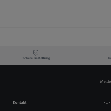
Segmenten). Im Zusamme
Erfolgsmessung der Wer
Sicherung und Optimie
Sofern Sie hier Ihre Zus
Plus-Konto einloggen, 
Verantwortlichkeit mit
zu erstellen (die sogen
können, um Sie in von 
Hierzu wird von uns un
Adresse in gemeinsamer 
Sichere Bestellung
K
Zudem erlauben Sie uns,
den Lidl-Diensten einzus
Wenn das der Fall ist, g
Melde 
Kundenkonto-Referenz, 
verwenden, um Sie wied
Insbesondere können Sie
werden, damit wir Ihnen
Kontakt
Nutzung der Utiq-Techno