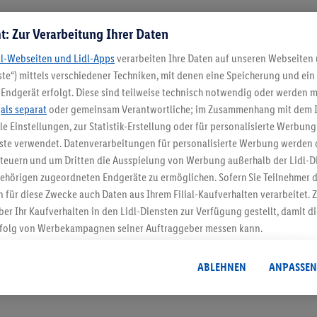
t: Zur Verarbeitung Ihrer Daten
dl-Webseiten und Lidl-Apps
verarbeiten Ihre Daten auf unseren Webseiten
te“) mittels verschiedener Techniken, mit denen eine Speicherung und ein 
Endgerät erfolgt. Diese sind teilweise technisch notwendig oder werden m
.
als separat
oder gemeinsam Verantwortliche; im Zusammenhang mit dem 
ble Einstellungen, zur Statistik-Erstellung oder für personalisierte Werbun
5.95 € Versand spa
nste verwendet. Datenverarbeitungen für personalisierte Werbung werden
euern und um Dritten die Ausspielung von Werbung außerhalb der Lidl-Di
Jetzt zum Newsletter anmel
ehörigen zugeordneten Endgeräte zu ermöglichen. Sofern Sie Teilnehmer de
 für diese Zwecke auch Daten aus Ihrem Filial-Kaufverhalten verarbeitet
Gutschein sichern!
ber Ihr Kaufverhalten in den Lidl-Diensten zur Verfügung gestellt, damit di
folg von Werbekampagnen seiner Auftraggeber messen kann.
isierter Werbung basiert auf der Generierung von auch mit Daten von and
. Dies umfasst die Zusammenführung von Daten (z.B. über Ihre Nutzung der 
ABLEHNEN
ANPASSEN
dl-Diensten, Informationen aus Ihrem Kundenkonto - z.B. Alter oder Geschl
 auch über verschiedene Endgeräte und Lidl-Dienste hinweg einschließli
auf Informationen auf Ihren Endgeräten zur Erstellung von Zielgruppen (