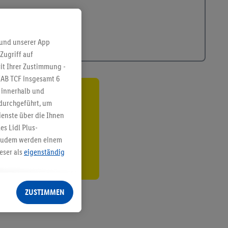
 und unserer App
Zugriff auf
it Ihrer Zustimmung -
IAB TCF insgesamt
6
g innerhalb und
ren³²ᵃ
 durchgeführt, um
enste über die Ihnen
den
s Lidl Plus-
. Zudem werden einem
eser als
eigenständig
eren Diensten
Lidl-Dienste, Ihr
ZUSTIMMEN
echt - sowie Ihre
ch dem Speichern von
sogenannten