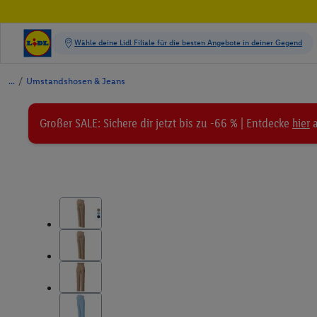
/
Umstandshosen & Jeans
Großer SALE: Sichere dir jetzt bis zu -66 % | Entdecke
hier
a