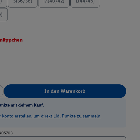
)
S(36/38)
M(40/42)
L(44/46)
0)
näppchen
In den Warenkorb
unkte mit deinem Kauf.
Konto erstellen, um direkt Lidl Punkte zu sammeln.
405703