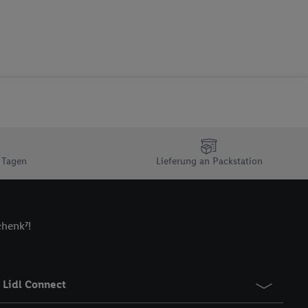
 zur Leistungs-/
ur technischen
n Ihr bestehendes Lidl
n gemeinsamer
zielle Online-Kennung
Kennung verwenden
ung auszuspielen.
 umgewandelte E-Mail-
 Tagen
Lieferung an Packstation
 Utiq-Technologie in
 Sie verfügbar ist.
dresse und einer
chenk⁷!
en diese Kennung
nsten zu erfassen.
 von Dritten betrieben
gung speziell zur
Lidl Connect
ung generell zu