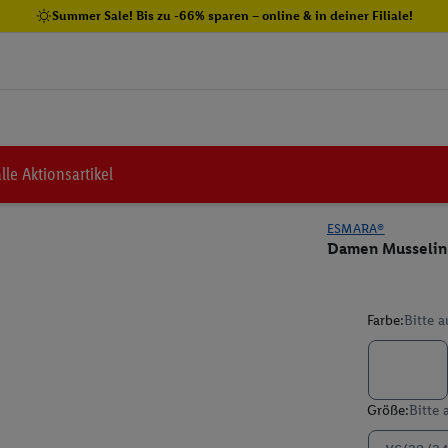
Summer Sale! Bis zu -66% sparen – online & in deiner Filiale!
lle Aktionsartikel
ESMARA®
Damen Musselin
Farbe:
Bitte 
Größe:
Bitte