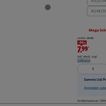
XS(32/34
XL(48/5
Mega Sch
vorher:
14.99
-46%
7.99*
inkl. MwSt. zzgl.
Lieferung
Sammle Lidl P
Anmelden oder 
Artikelnummer:
100