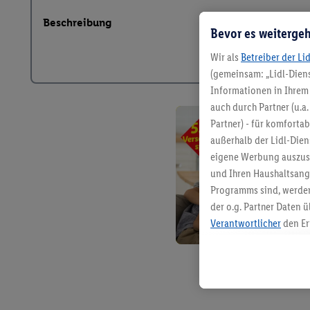
Beschreibung
Bevor es weitergeh
Wir als
Betreiber der Li
(gemeinsam: „Lidl-Diens
Informationen in Ihrem 
auch durch Partner (u.a
Partner) - für komforta
außerhalb der Lidl-Die
eigene Werbung auszust
und Ihren Haushaltsang
Programms sind, werden
der o.g. Partner Daten ü
Verantwortlicher
den Er
Die Erstellung personal
angereicherten Profilen
Kaufverhalten in den Li
genauen Standortdaten)
und/ oder dem Zugriff 