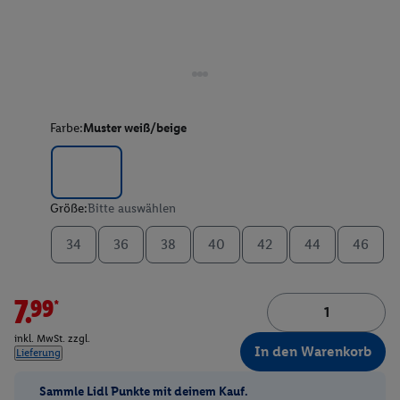
Farbe:
Muster weiß/beige
Größe:
Bitte auswählen
34
36
38
40
42
44
46
7.99*
inkl. MwSt. zzgl.
In den Warenkorb
Lieferung
Sammle Lidl Punkte mit deinem Kauf.