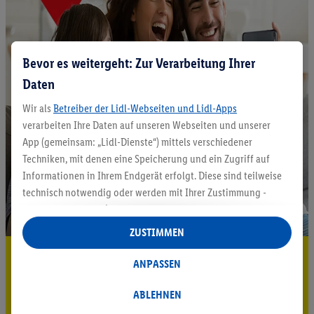
Bevor es weitergeht: Zur Verarbeitung Ihrer
Daten
Wir als
Betreiber der Lidl-Webseiten und Lidl-Apps
verarbeiten Ihre Daten auf unseren Webseiten und unserer
App (gemeinsam: „Lidl-Dienste“) mittels verschiedener
Techniken, mit denen eine Speicherung und ein Zugriff auf
Informationen in Ihrem Endgerät erfolgt. Diese sind teilweise
technisch notwendig oder werden mit Ihrer Zustimmung -
auch durch Partner (u.a.
als separat
oder gemeinsam
Verantwortliche; im Zusammenhang mit dem IAB TCF
ZUSTIMMEN
insgesamt
6
Partner) - für komfortable Einstellungen, zur
5.95 € Versand sparen³²ᵃ
Statistik-Erstellung oder für personalisierte Werbung
ANPASSEN
innerhalb und außerhalb der Lidl-Dienste verwendet.
Jetzt zum Newsletter anmelden
Datenverarbeitungen für personalisierte Werbung werden
ABLEHNEN
durchgeführt, um eigene Werbung auszusteuern und um
Gutschein sichern!