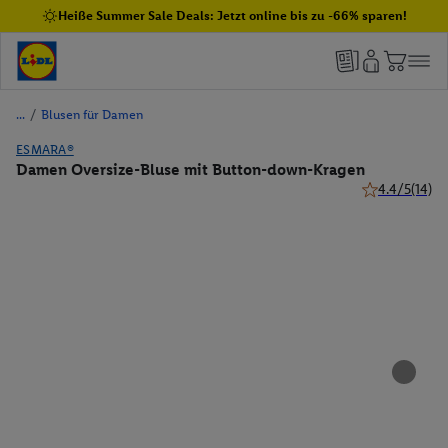
Heiße Summer Sale Deals: Jetzt online bis zu -66% sparen!
/
Blusen für Damen
ESMARA®
Damen Oversize-Bluse mit Button-down-Kragen
4.4/5
(14)
4.4 von 5 Ste