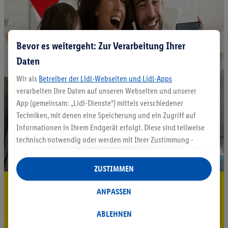
Bevor es weitergeht: Zur Verarbeitung Ihrer
Daten
Wir als
Betreiber der Lidl-Webseiten und Lidl-Apps
verarbeiten Ihre Daten auf unseren Webseiten und unserer
App (gemeinsam: „Lidl-Dienste“) mittels verschiedener
Techniken, mit denen eine Speicherung und ein Zugriff auf
Informationen in Ihrem Endgerät erfolgt. Diese sind teilweise
technisch notwendig oder werden mit Ihrer Zustimmung -
auch durch Partner (u.a.
als separat
oder gemeinsam
Verantwortliche; im Zusammenhang mit dem IAB TCF
ZUSTIMMEN
insgesamt
6
Partner) - für komfortable Einstellungen, zur
5.95 € Versand sparen³²ᵃ
Statistik-Erstellung oder für personalisierte Werbung
ANPASSEN
innerhalb und außerhalb der Lidl-Dienste verwendet.
Jetzt zum Newsletter anmelden
Datenverarbeitungen für personalisierte Werbung werden
ABLEHNEN
durchgeführt, um eigene Werbung auszusteuern und um
Gutschein sichern!