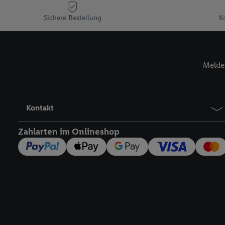
Plus-Konto einloggen, 
Sichere Bestellung
K
Verantwortlichkeit mit
zu erstellen (die sogen
können, um Sie in von 
Hierzu wird von uns un
Melde 
Adresse in gemeinsamer 
Zudem erlauben Sie uns,
den Lidl-Diensten einzus
Wenn das der Fall ist, g
Kontakt
Kundenkonto-Referenz, 
verwenden, um Sie wied
Zahlarten im Onlineshop
Insbesondere können Sie
werden, damit wir Ihnen
Nutzung der Utiq-Techno
widerrufen - jederzeit 
Telekommunikations-basi
die Lidl-Dienste) wider
Durch einen Klick auf „
„Zustimmen“ stimmen Si