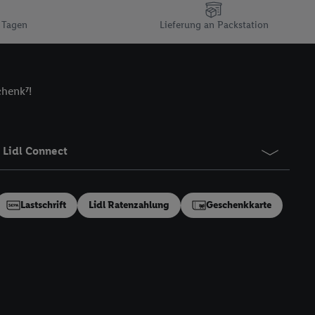
n gemeinsamer
 Tagen
Lieferung an Packstation
zielle Online-Kennung
Kennung verwenden
ung auszuspielen.
 umgewandelte E-Mail-
chenk⁷!
 Utiq-Technologie in
 Sie verfügbar ist.
dresse und einer
Lidl Connect
en diese Kennung
nsten zu erfassen.
 von Dritten betrieben
Lastschrift
Lidl Ratenzahlung
Geschenkkarte
gung speziell zur
ung generell zu
en“/„Nutzung der
inwilligung (nur für
von Utiq
.
ch einen Klick auf
ndung sämtlicher