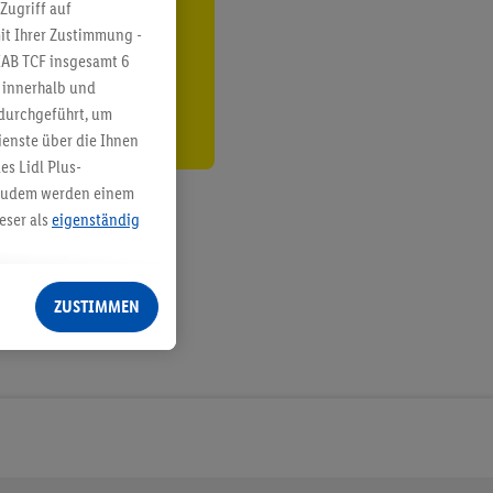
ren³²ᵃ
Zugriff auf
it Ihrer Zustimmung -
den
IAB TCF insgesamt
6
g innerhalb und
 durchgeführt, um
enste über die Ihnen
s Lidl Plus-
. Zudem werden einem
eser als
eigenständig
eren Diensten
Lidl-Dienste, Ihr
ZUSTIMMEN
echt - sowie Ihre
ch dem Speichern von
sogenannten
 zur Leistungs-/
ur technischen
n Ihr bestehendes Lidl