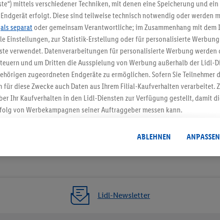
5.95 € Versand spa
te“) mittels verschiedener Techniken, mit denen eine Speicherung und ein 
Endgerät erfolgt. Diese sind teilweise technisch notwendig oder werden m
Jetzt zum Newsletter anmel
.
als separat
oder gemeinsam Verantwortliche; im Zusammenhang mit dem 
ble Einstellungen, zur Statistik-Erstellung oder für personalisierte Werbun
Gutschein sichern!
nste verwendet. Datenverarbeitungen für personalisierte Werbung werden
euern und um Dritten die Ausspielung von Werbung außerhalb der Lidl-Di
ehörigen zugeordneten Endgeräte zu ermöglichen. Sofern Sie Teilnehmer de
 für diese Zwecke auch Daten aus Ihrem Filial-Kaufverhalten verarbeitet
ber Ihr Kaufverhalten in den Lidl-Diensten zur Verfügung gestellt, damit di
folg von Werbekampagnen seiner Auftraggeber messen kann.
isierter Werbung basiert auf der Generierung von auch mit Daten von and
. Dies umfasst die Zusammenführung von Daten (z.B. über Ihre Nutzung der 
ABLEHNEN
ANPASSEN
dl-Diensten, Informationen aus Ihrem Kundenkonto - z.B. Alter oder Geschl
 auch über verschiedene Endgeräte und Lidl-Dienste hinweg einschließli
auf Informationen auf Ihren Endgeräten zur Erstellung von Zielgruppen (
nhang mit dem Ausspielen dieser Werbung erfolgen Verarbeitungen auch
bung, zur Zielgruppenforschung, zur Entwicklung von Angeboten sowie z
Lidl-Newsletter
rung dieser Werbeausspielungen.
timmung dazu erteilen und danach ein Lidl Plus-Konto erstellen bzw. sich i