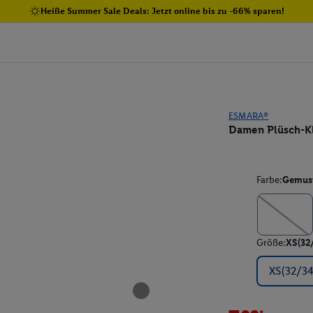
Heiße Summer Sale Deals: Jetzt online bis zu -66% sparen!
ESMARA®
Damen Plüsch-Kl
Farbe:
Gemust
Größe:
XS(32
XS(32/34