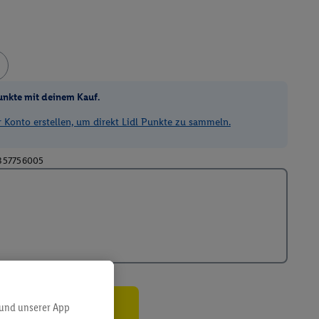
unkte mit deinem Kauf.
Konto erstellen, um direkt Lidl Punkte zu sammeln.
357756005
 und unserer App