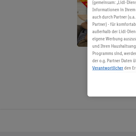
(gemeinsam: „Lidl-Diens
Informationen in Ihrem 
auch durch Partner (u.a
Partner) - für komforta
außerhalb der Lidl-Die
eigene Werbung auszust
und Ihren Haushaltsang
Programms sind, werden
der o.g. Partner Daten ü
Verantwortlicher
den Er
Die Erstellung personal
angereicherten Profilen
Kaufverhalten in den Li
genauen Standortdaten)
und/ oder dem Zugriff 
Segmenten). Im Zusamme
Erfolgsmessung der Wer
Sicherung und Optimie
Sofern Sie hier Ihre Zus