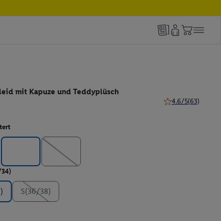
eid mit Kapuze und Teddyplüsch
4.6/5
(63)
4.6 von 5 Sternen 
ert
/34)
)
S(36/38)