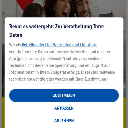
Bevor es weitergeht: Zur Verarbeitung Ihrer
Daten
Wir als
Betreiber der Lidl-Webseiten und Lidl-Apps
verarbeiten Ihre Daten auf unseren Webseiten und unserer
App (gemeinsam: „Lidl-Dienste“) mittels verschiedener
Techniken, mit denen eine Speicherung und ein Zugriff auf
Informationen in Ihrem Endgerät erfolgt. Diese sind teilweise
technisch notwendig oder werden mit Ihrer Zustimmung -
auch durch Partner (u.a.
als separat
oder gemeinsam
Verantwortliche; im Zusammenhang mit dem IAB TCF
ZUSTIMMEN
insgesamt
6
Partner) - für komfortable Einstellungen, zur
5.95 € Versand sparen³²ᵃ
Statistik-Erstellung oder für personalisierte Werbung
ANPASSEN
innerhalb und außerhalb der Lidl-Dienste verwendet.
Jetzt zum Newsletter anmelden
Datenverarbeitungen für personalisierte Werbung werden
ABLEHNEN
durchgeführt, um eigene Werbung auszusteuern und um