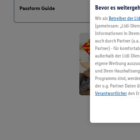
Bevor es weitergeh
Passform Guide
Wir als
Betreiber der Li
(gemeinsam: „Lidl-Diens
Informationen in Ihrem 
auch durch Partner (u.a
Partner) - für komforta
außerhalb der Lidl-Die
eigene Werbung auszust
und Ihren Haushaltsang
Programms sind, werden
der o.g. Partner Daten ü
Verantwortlicher
den Er
Die Erstellung personal
angereicherten Profilen
Kaufverhalten in den Li
genauen Standortdaten)
und/ oder dem Zugriff 
Segmenten). Im Zusamme