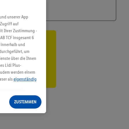
 und unserer App
Zugriff auf
it Ihrer Zustimmung -
IAB TCF insgesamt
6
ren³²ᵃ
g innerhalb und
 durchgeführt, um
den
enste über die Ihnen
s Lidl Plus-
. Zudem werden einem
eser als
eigenständig
eren Diensten
Lidl-Dienste, Ihr
ZUSTIMMEN
echt - sowie Ihre
ch dem Speichern von
sogenannten
 zur Leistungs-/