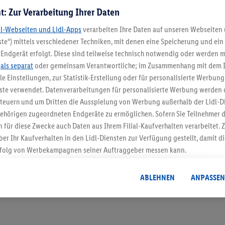
t: Zur Verarbeitung Ihrer Daten
dl-Webseiten und Lidl-Apps
verarbeiten Ihre Daten auf unseren Webseiten
te“) mittels verschiedener Techniken, mit denen eine Speicherung und ein 
Endgerät erfolgt. Diese sind teilweise technisch notwendig oder werden m
.
als separat
oder gemeinsam Verantwortliche; im Zusammenhang mit dem 
5.95 € Versand spa
ble Einstellungen, zur Statistik-Erstellung oder für personalisierte Werbun
nste verwendet. Datenverarbeitungen für personalisierte Werbung werden
Jetzt zum Newsletter anmel
euern und um Dritten die Ausspielung von Werbung außerhalb der Lidl-Di
ehörigen zugeordneten Endgeräte zu ermöglichen. Sofern Sie Teilnehmer de
Gutschein sichern!
 für diese Zwecke auch Daten aus Ihrem Filial-Kaufverhalten verarbeitet
ber Ihr Kaufverhalten in den Lidl-Diensten zur Verfügung gestellt, damit di
folg von Werbekampagnen seiner Auftraggeber messen kann.
isierter Werbung basiert auf der Generierung von auch mit Daten von and
. Dies umfasst die Zusammenführung von Daten (z.B. über Ihre Nutzung der 
ABLEHNEN
ANPASSEN
dl-Diensten, Informationen aus Ihrem Kundenkonto - z.B. Alter oder Geschl
 auch über verschiedene Endgeräte und Lidl-Dienste hinweg einschließli
auf Informationen auf Ihren Endgeräten zur Erstellung von Zielgruppen (
nhang mit dem Ausspielen dieser Werbung erfolgen Verarbeitungen auch