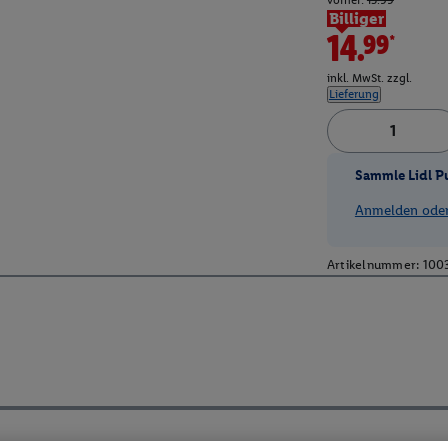
vorher:
15.99
Billiger
14.99*
inkl. MwSt. zzgl.
Lieferung
Sammle Lidl P
Anmelden oder 
Artikelnummer:
100