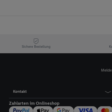
Erfolgsmessung der Wer
Sicherung und Optimie
Sofern Sie hier Ihre Zus
Plus-Konto einloggen, 
Verantwortlichkeit mit
zu erstellen (die sogen
können, um Sie in von 
Hierzu wird von uns un
Sichere Bestellung
K
Adresse in gemeinsamer 
Zudem erlauben Sie uns,
den Lidl-Diensten einzus
Melde 
Wenn das der Fall ist, g
Kundenkonto-Referenz, 
verwenden, um Sie wied
Insbesondere können Sie
Kontakt
werden, damit wir Ihnen
Nutzung der Utiq-Techno
Zahlarten im Onlineshop
widerrufen - jederzeit 