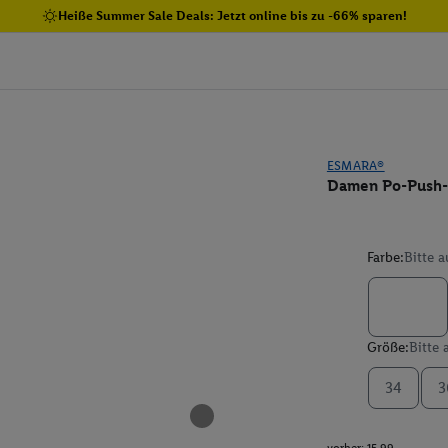
Heiße Summer Sale Deals: Jetzt online bis zu -66% sparen!
ESMARA®
Damen Po-Push-U
Farbe:
Bitte 
Größe:
Bitte
34
3