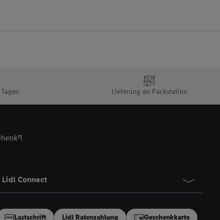
ur technischen
n Ihr bestehendes Lidl
n gemeinsamer
zielle Online-Kennung
Kennung verwenden
ung auszuspielen.
 umgewandelte E-Mail-
 Tagen
Lieferung an Packstation
 Utiq-Technologie in
 Sie verfügbar ist.
chenk⁷!
dresse und einer
en diese Kennung
nsten zu erfassen.
 von Dritten betrieben
Lidl Connect
gung speziell zur
ung generell zu
en“/„Nutzung der
Lastschrift
Lidl Ratenzahlung
Geschenkkarte