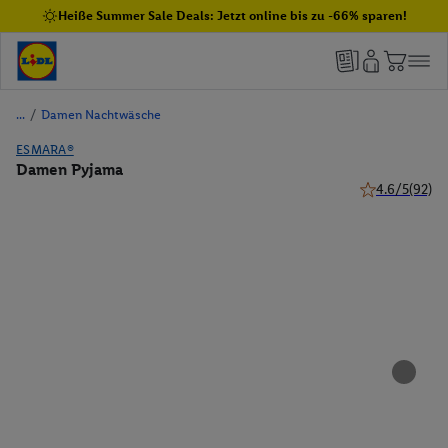
Heiße Summer Sale Deals: Jetzt online bis zu -66% sparen!
/
Damen Nachtwäsche
ESMARA®
Damen Pyjama
4.6/5
(92)
4.6 von 5 Ster