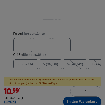
Farbe:
Bitte auswählen
Größe:
Bitte auswählen
XS (32/34)
S (36/38)
M (40/42)
L (44/4
Schnell sein lohnt sich! Aufgrund der hohen Nachfrage nicht mehr in allen
Ausführungen (Farbe und Größe) verfügbar.
10.99*
inkl. MwSt. zzgl.
In den Warenkorb
Lieferung