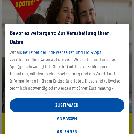
Bevor es weitergeht: Zur Verarbeitung Ihrer
Daten
Wir als
Betreiber der Lidl-Webseiten und Lidl-Apps
verarbeiten Ihre Daten auf unseren Webseiten und unserer
App (gemeinsam: „Lidl-Dienste“) mittels verschiedener
Techniken, mit denen eine Speicherung und ein Zugriff auf
Informationen in Ihrem Endgerät erfolgt. Diese sind teilweise
technisch notwendig oder werden mit Ihrer Zustimmung -
auch durch Partner (u.a.
als separat
oder gemeinsam
Verantwortliche; im Zusammenhang mit dem IAB TCF
ZUSTIMMEN
insgesamt
6
Partner) - für komfortable Einstellungen, zur
Statistik-Erstellung oder für personalisierte Werbung
ANPASSEN
5.95 € Versand sparen³²ᵃ
innerhalb und außerhalb der Lidl-Dienste verwendet.
Datenverarbeitungen für personalisierte Werbung werden
ABLEHNEN
Jetzt zum Newsletter anmelden