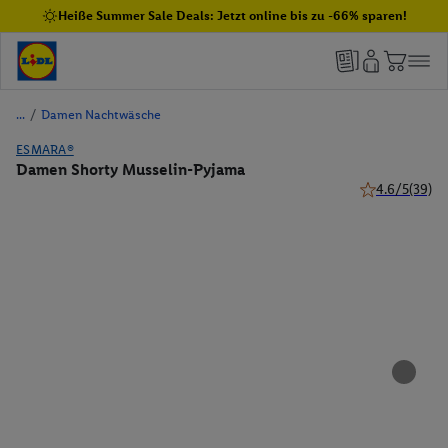
Heiße Summer Sale Deals: Jetzt online bis zu -66% sparen!
/
Damen Nachtwäsche
ESMARA®
Damen Shorty Musselin-Pyjama
4.6/5
(39)
4.6 von 5 Ster