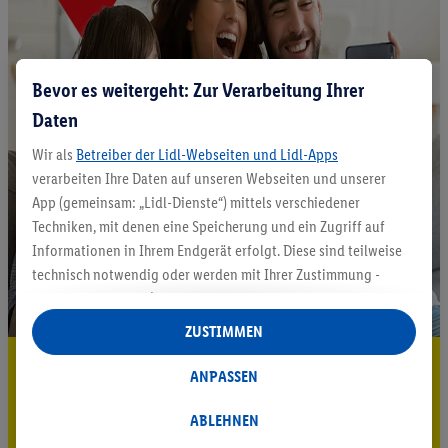
Bevor es weitergeht: Zur Verarbeitung Ihrer
Daten
Wir als
Betreiber der Lidl-Webseiten und Lidl-Apps
verarbeiten Ihre Daten auf unseren Webseiten und unserer
App (gemeinsam: „Lidl-Dienste“) mittels verschiedener
Techniken, mit denen eine Speicherung und ein Zugriff auf
Informationen in Ihrem Endgerät erfolgt. Diese sind teilweise
technisch notwendig oder werden mit Ihrer Zustimmung -
auch durch Partner (u.a.
als separat
oder gemeinsam
Verantwortliche; im Zusammenhang mit dem IAB TCF
ZUSTIMMEN
insgesamt
6
Partner) - für komfortable Einstellungen, zur
5.95 € Versand sparen³²ᵃ
Statistik-Erstellung oder für personalisierte Werbung
ANPASSEN
innerhalb und außerhalb der Lidl-Dienste verwendet.
Jetzt zum Newsletter anmelden
Datenverarbeitungen für personalisierte Werbung werden
ABLEHNEN
durchgeführt, um eigene Werbung auszusteuern und um
Gutschein sichern!