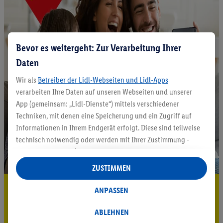
Bevor es weitergeht: Zur Verarbeitung Ihrer
Daten
Wir als
Betreiber der Lidl-Webseiten und Lidl-Apps
verarbeiten Ihre Daten auf unseren Webseiten und unserer
App (gemeinsam: „Lidl-Dienste“) mittels verschiedener
Techniken, mit denen eine Speicherung und ein Zugriff auf
Informationen in Ihrem Endgerät erfolgt. Diese sind teilweise
technisch notwendig oder werden mit Ihrer Zustimmung -
auch durch Partner (u.a.
als separat
oder gemeinsam
Verantwortliche; im Zusammenhang mit dem IAB TCF
ZUSTIMMEN
insgesamt
6
Partner) - für komfortable Einstellungen, zur
5.95 € Versand sparen³²ᵃ
Statistik-Erstellung oder für personalisierte Werbung
ANPASSEN
innerhalb und außerhalb der Lidl-Dienste verwendet.
Jetzt zum Newsletter anmelden
Datenverarbeitungen für personalisierte Werbung werden
ABLEHNEN