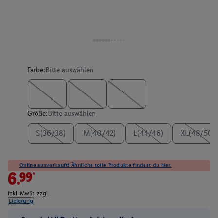
Farbe:
Bitte auswählen
Größe:
Bitte auswählen
S(36/38)
M(40/42)
L(44/46)
XL(48/50)
Online ausverkauft! Ähnliche tolle Produkte findest du hier.
6.99*
inkl. MwSt. zzgl.
Lieferung