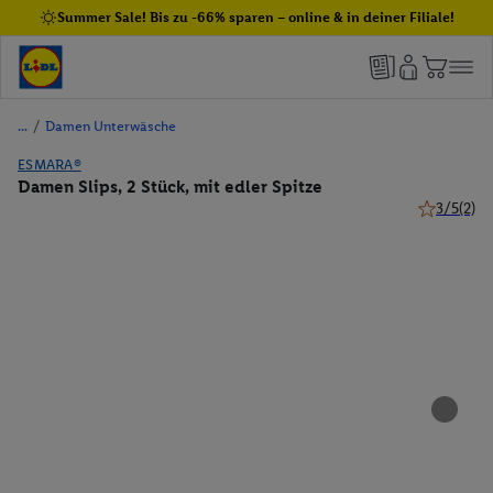
Summer Sale! Bis zu -66% sparen – online & in deiner Filiale!
/
Damen Unterwäsche
ESMARA®
Damen Slips, 2 Stück, mit edler Spitze
3/5
(2)
3 von 5 St