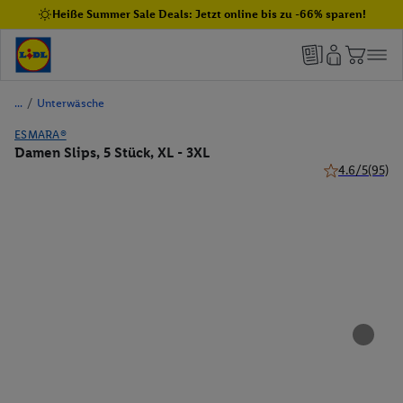
Heiße Summer Sale Deals: Jetzt online bis zu -66% sparen!
/
Unterwäsche
ESMARA®
Damen Slips, 5 Stück, XL - 3XL
4.6/5
(95)
4.6 von 5 Ster