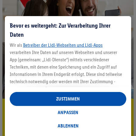
Bevor es weitergeht: Zur Verarbeitung Ihrer
Daten
Wir als
Betreiber der Lidl-Webseiten und Lidl-Apps
verarbeiten Ihre Daten auf unseren Webseiten und unserer
App (gemeinsam: „Lidl-Dienste“) mittels verschiedener
Techniken, mit denen eine Speicherung und ein Zugriff auf
Informationen in Ihrem Endgerät erfolgt. Diese sind teilweise
technisch notwendig oder werden mit Ihrer Zustimmung -
auch durch Partner (u.a.
als separat
oder gemeinsam
Verantwortliche; im Zusammenhang mit dem IAB TCF
ZUSTIMMEN
insgesamt
6
Partner) - für komfortable Einstellungen, zur
5.95 € Versand sparen³²ᵃ
Statistik-Erstellung oder für personalisierte Werbung
ANPASSEN
innerhalb und außerhalb der Lidl-Dienste verwendet.
Jetzt zum Newsletter anmelden
Datenverarbeitungen für personalisierte Werbung werden
ABLEHNEN
Gutschein sichern!
durchgeführt, um eigene Werbung auszusteuern und um