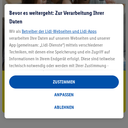
Bevor es weitergeht: Zur Verarbeitung Ihrer
Daten
Wir als
Betreiber der Lidl-Webseiten und Lidl-Apps
verarbeiten Ihre Daten auf unseren Webseiten und unserer
App (gemeinsam: „Lidl-Dienste“) mittels verschiedener
Techniken, mit denen eine Speicherung und ein Zugriff auf
Informationen in Ihrem Endgerät erfolgt. Diese sind teilweise
technisch notwendig oder werden mit Ihrer Zustimmung -
auch durch Partner (u.a.
als separat
oder gemeinsam
5.95 € Versand sparen³²ᵃ
Verantwortliche; im Zusammenhang mit dem IAB TCF
ZUSTIMMEN
insgesamt
6
Partner) - für komfortable Einstellungen, zur
Jetzt zum Newsletter anmelden
Statistik-Erstellung oder für personalisierte Werbung
ANPASSEN
innerhalb und außerhalb der Lidl-Dienste verwendet.
Gutschein sichern!
Datenverarbeitungen für personalisierte Werbung werden
ABLEHNEN
durchgeführt, um eigene Werbung auszusteuern und um
Dritten die Ausspielung von Werbung außerhalb der Lidl-
Dienste über die Ihnen und Ihren Haushaltsangehörigen