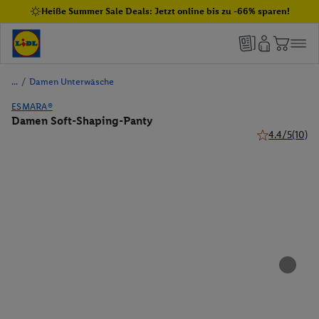
Heiße Summer Sale Deals: Jetzt online bis zu -66% sparen!
/
Damen Unterwäsche
ESMARA®
Damen Soft-Shaping-Panty
4.4/5
(10)
4.4 von 5 Ster