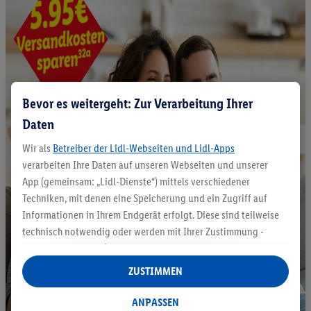
Bevor es weitergeht: Zur Verarbeitung Ihrer
Daten
Wir als
Betreiber der Lidl-Webseiten und Lidl-Apps
verarbeiten Ihre Daten auf unseren Webseiten und unserer
App (gemeinsam: „Lidl-Dienste“) mittels verschiedener
Techniken, mit denen eine Speicherung und ein Zugriff auf
Informationen in Ihrem Endgerät erfolgt. Diese sind teilweise
technisch notwendig oder werden mit Ihrer Zustimmung -
auch durch Partner (u.a.
als separat
oder gemeinsam
Verantwortliche; im Zusammenhang mit dem IAB TCF
ZUSTIMMEN
insgesamt
6
Partner) - für komfortable Einstellungen, zur
Statistik-Erstellung oder für personalisierte Werbung
ANPASSEN