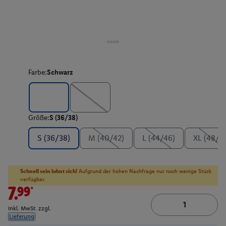
Farbe:
Schwarz
Größe:
S (36/38)
S (36/38)
M (40/42)
L (44/46)
XL (48/5
Schnell sein lohnt sich!
Aufgrund der hohen Nachfrage nur noch wenige Stück
verfügbar.
7.99*
inkl. MwSt. zzgl.
Lieferung