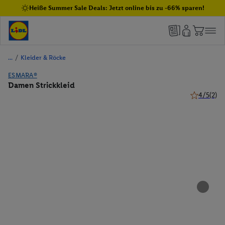
Heiße Summer Sale Deals: Jetzt online bis zu -66% sparen!
/
Kleider & Röcke
ESMARA®
Damen Strickkleid
4/5
(2)
4 von 5 Ste