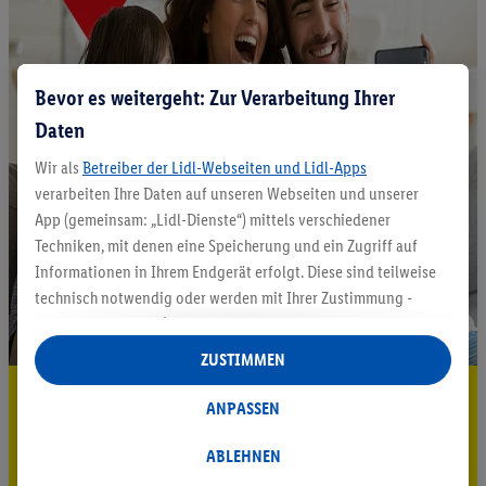
Bevor es weitergeht: Zur Verarbeitung Ihrer
Daten
Wir als
Betreiber der Lidl-Webseiten und Lidl-Apps
verarbeiten Ihre Daten auf unseren Webseiten und unserer
App (gemeinsam: „Lidl-Dienste“) mittels verschiedener
Techniken, mit denen eine Speicherung und ein Zugriff auf
Informationen in Ihrem Endgerät erfolgt. Diese sind teilweise
technisch notwendig oder werden mit Ihrer Zustimmung -
auch durch Partner (u.a.
als separat
oder gemeinsam
Verantwortliche; im Zusammenhang mit dem IAB TCF
ZUSTIMMEN
insgesamt
6
Partner) - für komfortable Einstellungen, zur
5.95 € Versand sparen³²ᵃ
Statistik-Erstellung oder für personalisierte Werbung
ANPASSEN
innerhalb und außerhalb der Lidl-Dienste verwendet.
Jetzt zum Newsletter anmelden
Datenverarbeitungen für personalisierte Werbung werden
ABLEHNEN
durchgeführt, um eigene Werbung auszusteuern und um
Gutschein sichern!