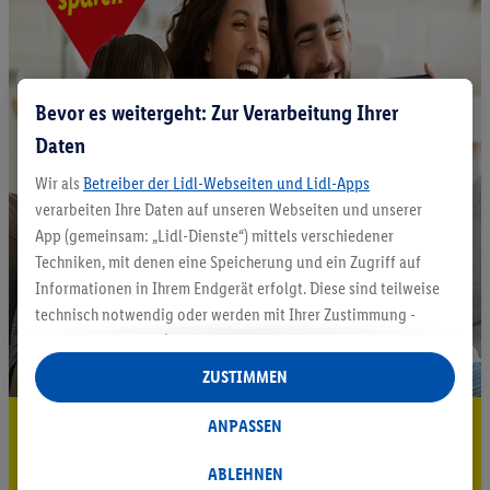
Bevor es weitergeht: Zur Verarbeitung Ihrer
Daten
Wir als
Betreiber der Lidl-Webseiten und Lidl-Apps
verarbeiten Ihre Daten auf unseren Webseiten und unserer
App (gemeinsam: „Lidl-Dienste“) mittels verschiedener
Techniken, mit denen eine Speicherung und ein Zugriff auf
Informationen in Ihrem Endgerät erfolgt. Diese sind teilweise
technisch notwendig oder werden mit Ihrer Zustimmung -
auch durch Partner (u.a.
als separat
oder gemeinsam
Verantwortliche; im Zusammenhang mit dem IAB TCF
ZUSTIMMEN
insgesamt
6
Partner) - für komfortable Einstellungen, zur
Statistik-Erstellung oder für personalisierte Werbung
5.95 € Versand sparen³²ᵃ
ANPASSEN
innerhalb und außerhalb der Lidl-Dienste verwendet.
Jetzt zum Newsletter anmelden
Datenverarbeitungen für personalisierte Werbung werden
ABLEHNEN