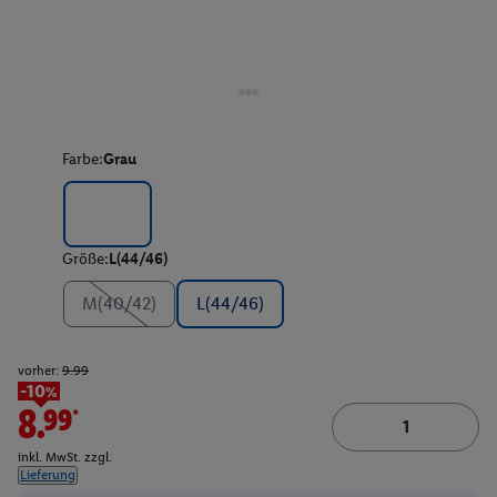
Farbe:
Grau
Größe:
L(44/46)
M(40/42)
L(44/46)
vorher:
9.99
-10%
8.99*
inkl. MwSt. zzgl.
Lieferung