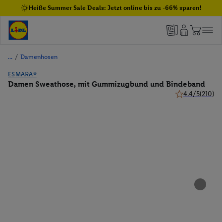
Heiße Summer Sale Deals: Jetzt online bis zu -66% sparen!
/
Damenhosen
ESMARA®
Damen Sweathose, mit Gummizugbund und Bindeband
4.4/5
(210)
4.4 von 5 Stern