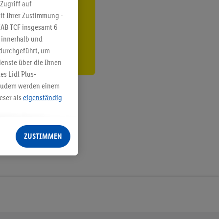
ren³²ᵃ
Zugriff auf
it Ihrer Zustimmung -
den
IAB TCF insgesamt
6
g innerhalb und
 durchgeführt, um
enste über die Ihnen
s Lidl Plus-
. Zudem werden einem
eser als
eigenständig
eren Diensten
Lidl-Dienste, Ihr
ZUSTIMMEN
echt - sowie Ihre
ch dem Speichern von
sogenannten
 zur Leistungs-/
ur technischen
n Ihr bestehendes Lidl