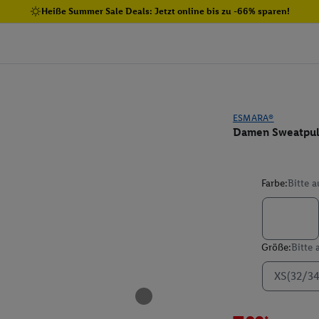
Heiße Summer Sale Deals: Jetzt online bis zu -66% sparen!
ESMARA®
Damen Sweatpul
Farbe:
Bitte 
Größe:
Bitte
XS(32/34