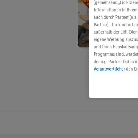
(gemeinsam: „Lidl-Diens
Informationen in Ihrem 
auch durch Partner (u.a
Partner) - für komforta
außerhalb der Lidl-Die
eigene Werbung auszust
und Ihren Haushaltsang
Programms sind, werden
der o.g. Partner Daten ü
Verantwortlicher
den Er
Die Erstellung personal
angereicherten Profilen
Kaufverhalten in den Li
genauen Standortdaten)
und/ oder dem Zugriff 
Segmenten). Im Zusamme
Erfolgsmessung der Wer
Sicherung und Optimie
Sofern Sie hier Ihre Zus