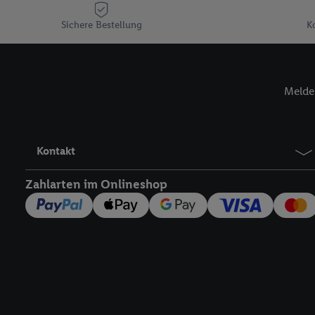
Plus-Konto einloggen, 
Sichere Bestellung
K
Verantwortlichkeit mit
zu erstellen (die sogen
können, um Sie in von 
Hierzu wird von uns un
Melde 
Adresse in gemeinsamer 
Zudem erlauben Sie uns,
den Lidl-Diensten einzus
Wenn das der Fall ist, g
Kontakt
Kundenkonto-Referenz, 
verwenden, um Sie wied
Zahlarten im Onlineshop
Insbesondere können Sie
werden, damit wir Ihnen
Nutzung der Utiq-Techno
widerrufen - jederzeit 
Telekommunikations-basi
die Lidl-Dienste) wider
Durch einen Klick auf „
„Zustimmen“ stimmen Si