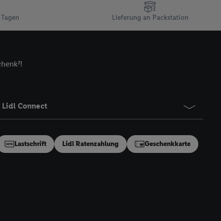
n gemeinsamer
 Tagen
Lieferung an Packstation
zielle Online-Kennung
Kennung verwenden
ung auszuspielen.
 umgewandelte E-Mail-
chenk⁷!
 Utiq-Technologie in
 Sie verfügbar ist.
dresse und einer
Lidl Connect
en diese Kennung
nsten zu erfassen.
 von Dritten betrieben
Lastschrift
Lidl Ratenzahlung
Geschenkkarte
gung speziell zur
ung generell zu
en“/„Nutzung der
inwilligung (nur für
von Utiq
.
ch einen Klick auf
ndung sämtlicher