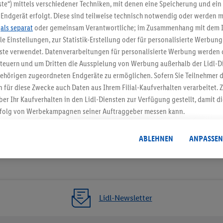
5.95 € Versand spa
te“) mittels verschiedener Techniken, mit denen eine Speicherung und ein 
Endgerät erfolgt. Diese sind teilweise technisch notwendig oder werden m
Jetzt zum Newsletter anmel
.
als separat
oder gemeinsam Verantwortliche; im Zusammenhang mit dem 
ble Einstellungen, zur Statistik-Erstellung oder für personalisierte Werbun
Gutschein sichern!
nste verwendet. Datenverarbeitungen für personalisierte Werbung werden
euern und um Dritten die Ausspielung von Werbung außerhalb der Lidl-Di
ehörigen zugeordneten Endgeräte zu ermöglichen. Sofern Sie Teilnehmer de
 für diese Zwecke auch Daten aus Ihrem Filial-Kaufverhalten verarbeitet
ber Ihr Kaufverhalten in den Lidl-Diensten zur Verfügung gestellt, damit di
folg von Werbekampagnen seiner Auftraggeber messen kann.
isierter Werbung basiert auf der Generierung von auch mit Daten von and
. Dies umfasst die Zusammenführung von Daten (z.B. über Ihre Nutzung der 
ABLEHNEN
ANPASSEN
dl-Diensten, Informationen aus Ihrem Kundenkonto - z.B. Alter oder Geschl
 auch über verschiedene Endgeräte und Lidl-Dienste hinweg einschließli
auf Informationen auf Ihren Endgeräten zur Erstellung von Zielgruppen (
nhang mit dem Ausspielen dieser Werbung erfolgen Verarbeitungen auch
bung, zur Zielgruppenforschung, zur Entwicklung von Angeboten sowie z
Lidl-Newsletter
rung dieser Werbeausspielungen.
timmung dazu erteilen und danach ein Lidl Plus-Konto erstellen bzw. sich i