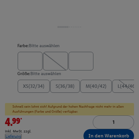
Farbe:
Bitte auswählen
Größe:
Bitte auswählen
XS(32/34)
S(36/38)
M(40/42)
L(44/46)
Schnell sein lohnt sich! Aufgrund der hohen Nachfrage nicht mehr in allen
Ausführungen (Farbe und Größe) verfügbar.
4.99*
inkl. MwSt. zzgl.
In den Warenkorb
Lieferung