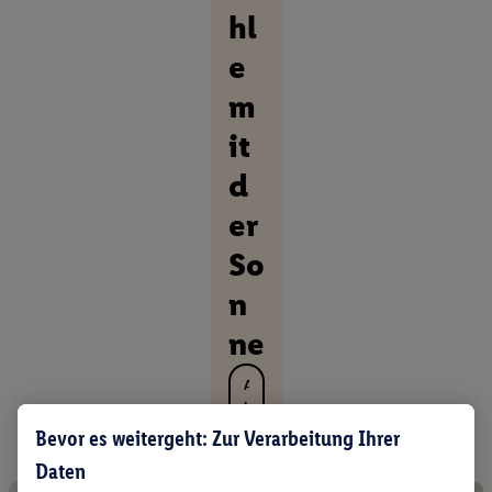
hl
e
m
it
d
er
So
n
ne
A
l
l
Bevor es weitergeht: Zur Verarbeitung Ihrer
e
Daten
P