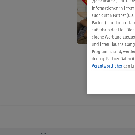
(gemeinsam: „Lidl-Diens
Informationen in Ihrem 
auch durch Partner (u.a
Partner) - für komforta
außerhalb der Lidl-Die
eigene Werbung auszust
und Ihren Haushaltsang
Programms sind, werden
der o.g. Partner Daten ü
Verantwortlicher
den Er
Die Erstellung personal
angereicherten Profilen
Kaufverhalten in den Li
genauen Standortdaten)
und/ oder dem Zugriff 
Segmenten). Im Zusamme
Erfolgsmessung der Wer
Sicherung und Optimie
Sofern Sie hier Ihre Zus