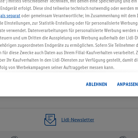
te“) mittels verschiedener Techniken, mit denen eine Speicherung und ein 
Endgerät erfolgt. Diese sind teilweise technisch notwendig oder werden m
Jetzt zum Newsletter anmel
.
als separat
oder gemeinsam Verantwortliche; im Zusammenhang mit dem 
ble Einstellungen, zur Statistik-Erstellung oder für personalisierte Werbun
Gutschein sichern!
nste verwendet. Datenverarbeitungen für personalisierte Werbung werden
euern und um Dritten die Ausspielung von Werbung außerhalb der Lidl-Di
ehörigen zugeordneten Endgeräte zu ermöglichen. Sofern Sie Teilnehmer de
 für diese Zwecke auch Daten aus Ihrem Filial-Kaufverhalten verarbeitet
ber Ihr Kaufverhalten in den Lidl-Diensten zur Verfügung gestellt, damit di
folg von Werbekampagnen seiner Auftraggeber messen kann.
isierter Werbung basiert auf der Generierung von auch mit Daten von and
. Dies umfasst die Zusammenführung von Daten (z.B. über Ihre Nutzung der 
ABLEHNEN
ANPASSEN
dl-Diensten, Informationen aus Ihrem Kundenkonto - z.B. Alter oder Geschl
 auch über verschiedene Endgeräte und Lidl-Dienste hinweg einschließli
auf Informationen auf Ihren Endgeräten zur Erstellung von Zielgruppen (
nhang mit dem Ausspielen dieser Werbung erfolgen Verarbeitungen auch
bung, zur Zielgruppenforschung, zur Entwicklung von Angeboten sowie z
Lidl-Newsletter
rung dieser Werbeausspielungen.
timmung dazu erteilen und danach ein Lidl Plus-Konto erstellen bzw. sich i