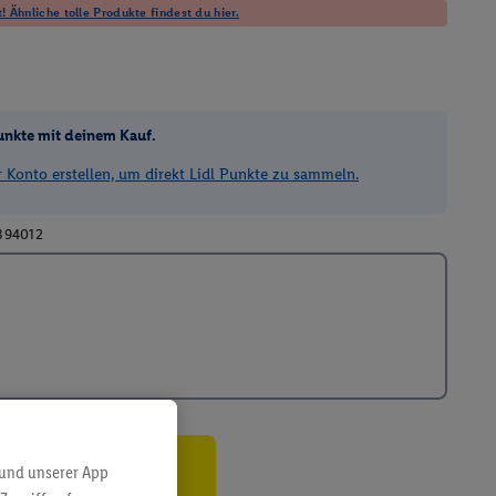
! Ähnliche tolle Produkte findest du hier.
unkte mit deinem Kauf.
Konto erstellen, um direkt Lidl Punkte zu sammeln.
394012
 und unserer App
ren³²ᵃ