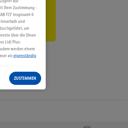
Zugriff auf
it Ihrer Zustimmung -
den
IAB TCF insgesamt
6
g innerhalb und
 durchgeführt, um
enste über die Ihnen
s Lidl Plus-
. Zudem werden einem
eser als
eigenständig
eren Diensten
Lidl-Dienste, Ihr
ZUSTIMMEN
echt - sowie Ihre
ch dem Speichern von
sogenannten
 zur Leistungs-/
ur technischen
n Ihr bestehendes Lidl