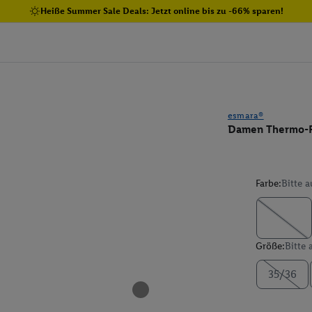
Heiße Summer Sale Deals: Jetzt online bis zu -66% sparen!
esmara®
Damen Thermo-F
Farbe:
Bitte 
Größe:
Bitte
35/36