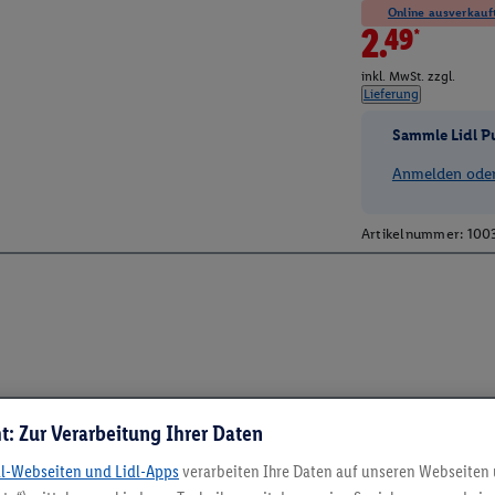
Online ausverkauft
2.49*
inkl. MwSt. zzgl.
Lieferung
Sammle Lidl P
Anmelden oder 
Artikelnummer:
100
t: Zur Verarbeitung Ihrer Daten
dl-Webseiten und Lidl-Apps
verarbeiten Ihre Daten auf unseren Webseiten
5.95 € Versand spa