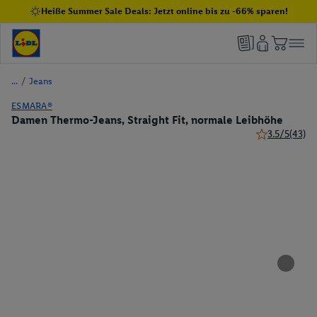
Heiße Summer Sale Deals: Jetzt online bis zu -66% sparen!
/
Jeans
ESMARA®
Damen Thermo-Jeans, Straight Fit, normale Leibhöhe
3.5/5
(43)
3.5 von 5 Ste