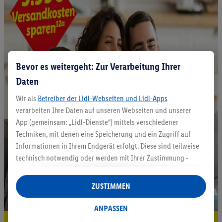
Bevor es weitergeht: Zur Verarbeitung Ihrer
Daten
Wir als
Betreiber der Lidl-Webseiten und Lidl-Apps
verarbeiten Ihre Daten auf unseren Webseiten und unserer
App (gemeinsam: „Lidl-Dienste“) mittels verschiedener
Techniken, mit denen eine Speicherung und ein Zugriff auf
Informationen in Ihrem Endgerät erfolgt. Diese sind teilweise
technisch notwendig oder werden mit Ihrer Zustimmung -
auch durch Partner (u.a.
als separat
oder gemeinsam
Verantwortliche; im Zusammenhang mit dem IAB TCF
ZUSTIMMEN
insgesamt
6
Partner) - für komfortable Einstellungen, zur
Statistik-Erstellung oder für personalisierte Werbung
ANPASSEN
innerhalb und außerhalb der Lidl-Dienste verwendet.