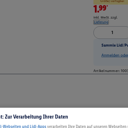
Größe) verfügbar.
1.99*
inkl. MwSt. zzgl.
Lieferung
Sammle Lidl P
Anmelden oder 
Artikelnummer:
100
t: Zur Verarbeitung Ihrer Daten
dl-Webseiten und Lidl-Apps
verarbeiten Ihre Daten auf unseren Webseiten