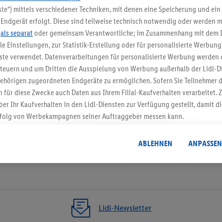
te“) mittels verschiedener Techniken, mit denen eine Speicherung und ein 
5.95 € Versand spa
Endgerät erfolgt. Diese sind teilweise technisch notwendig oder werden m
Jetzt zum Newsletter anmel
.
als separat
oder gemeinsam Verantwortliche; im Zusammenhang mit dem 
ble Einstellungen, zur Statistik-Erstellung oder für personalisierte Werbun
nste verwendet. Datenverarbeitungen für personalisierte Werbung werden
Gutschein sichern!
euern und um Dritten die Ausspielung von Werbung außerhalb der Lidl-Di
ehörigen zugeordneten Endgeräte zu ermöglichen. Sofern Sie Teilnehmer de
 für diese Zwecke auch Daten aus Ihrem Filial-Kaufverhalten verarbeitet
ber Ihr Kaufverhalten in den Lidl-Diensten zur Verfügung gestellt, damit di
folg von Werbekampagnen seiner Auftraggeber messen kann.
isierter Werbung basiert auf der Generierung von auch mit Daten von and
. Dies umfasst die Zusammenführung von Daten (z.B. über Ihre Nutzung der 
ABLEHNEN
ANPASSEN
dl-Diensten, Informationen aus Ihrem Kundenkonto - z.B. Alter oder Geschl
 auch über verschiedene Endgeräte und Lidl-Dienste hinweg einschließli
auf Informationen auf Ihren Endgeräten zur Erstellung von Zielgruppen (
nhang mit dem Ausspielen dieser Werbung erfolgen Verarbeitungen auch
bung, zur Zielgruppenforschung, zur Entwicklung von Angeboten sowie z
Lidl-Newsletter
rung dieser Werbeausspielungen.