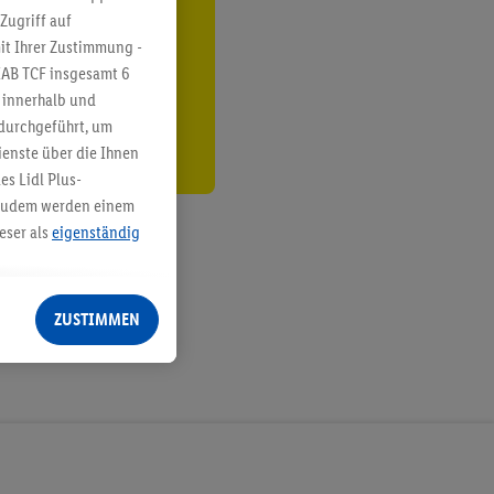
Zugriff auf
ren³²ᵃ
it Ihrer Zustimmung -
den
IAB TCF insgesamt
6
g innerhalb und
 durchgeführt, um
enste über die Ihnen
s Lidl Plus-
. Zudem werden einem
eser als
eigenständig
eren Diensten
Lidl-Dienste, Ihr
ZUSTIMMEN
echt - sowie Ihre
ch dem Speichern von
sogenannten
 zur Leistungs-/
ur technischen