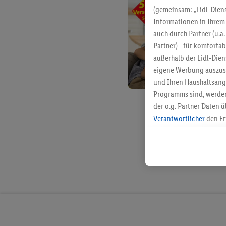
(gemeinsam: „Lidl-Diens
Informationen in Ihrem 
auch durch Partner (u.a
Partner) - für komforta
außerhalb der Lidl-Die
eigene Werbung auszust
und Ihren Haushaltsang
Programms sind, werden
der o.g. Partner Daten ü
Verantwortlicher
den Er
Die Erstellung personal
angereicherten Profilen
Kaufverhalten in den Li
genauen Standortdaten)
und/ oder dem Zugriff 
Segmenten). Im Zusamme
Erfolgsmessung der Wer
Sicherung und Optimie