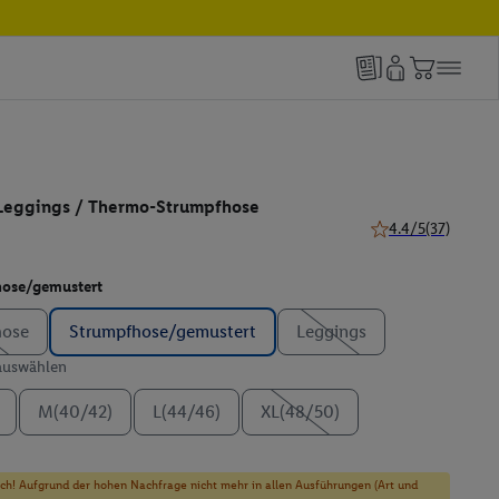
eggings / Thermo-Strumpfhose
4.4/5
(37)
4.4 von 5 Sternen 
ose/gemustert
hose
Strumpfhose/gemustert
Leggings
 auswählen
M(40/42)
L(44/46)
XL(48/50)
sich! Aufgrund der hohen Nachfrage nicht mehr in allen Ausführungen (Art und