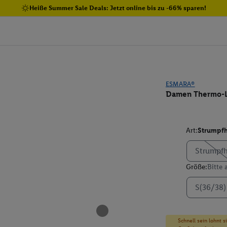
Heiße Summer Sale Deals: Jetzt online bis zu -66% sparen!
ESMARA®
Damen Thermo-L
Art:
Strumpfh
Strumpf
Größe:
Bitte
S(36/38)
Schnell sein lohnt 