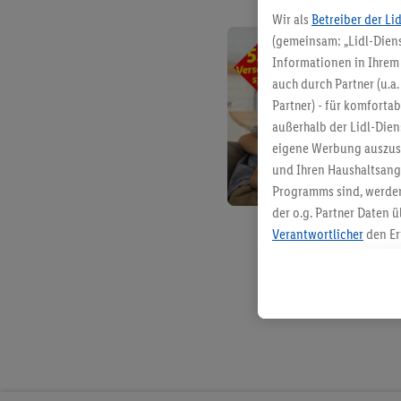
Wir als
Betreiber der Li
(gemeinsam: „Lidl-Diens
Informationen in Ihrem 
auch durch Partner (u.a
Partner) - für komforta
außerhalb der Lidl-Die
eigene Werbung auszust
und Ihren Haushaltsang
Programms sind, werden
der o.g. Partner Daten ü
Verantwortlicher
den Er
Die Erstellung personal
angereicherten Profilen
Kaufverhalten in den Li
genauen Standortdaten)
und/ oder dem Zugriff 
Segmenten). Im Zusamme
Erfolgsmessung der Wer