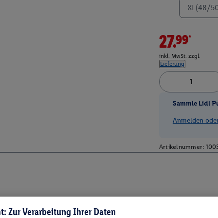
XL(48/5
27.99*
inkl. MwSt. zzgl.
Lieferung
Sammle Lidl P
Anmelden oder 
Artikelnummer:
100
t: Zur Verarbeitung Ihrer Daten