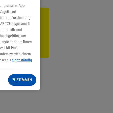
 und unserer App
Zugriff auf
it Ihrer Zustimmung -
ren³²ᵃ
IAB TCF insgesamt
6
den
g innerhalb und
 durchgeführt, um
enste über die Ihnen
s Lidl Plus-
. Zudem werden einem
eser als
eigenständig
eren Diensten
Lidl-Dienste, Ihr
ZUSTIMMEN
echt - sowie Ihre
ch dem Speichern von
sogenannten
 zur Leistungs-/
ur technischen