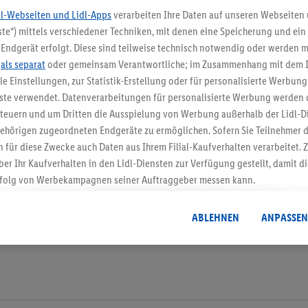
dl-Webseiten und Lidl-Apps
verarbeiten Ihre Daten auf unseren Webseiten
te“) mittels verschiedener Techniken, mit denen eine Speicherung und ein 
Endgerät erfolgt. Diese sind teilweise technisch notwendig oder werden m
5.95 € Versand spa
.
als separat
oder gemeinsam Verantwortliche; im Zusammenhang mit dem 
Jetzt zum Newsletter anmel
ble Einstellungen, zur Statistik-Erstellung oder für personalisierte Werbun
nste verwendet. Datenverarbeitungen für personalisierte Werbung werden
euern und um Dritten die Ausspielung von Werbung außerhalb der Lidl-Di
Gutschein sichern!
ehörigen zugeordneten Endgeräte zu ermöglichen. Sofern Sie Teilnehmer de
 für diese Zwecke auch Daten aus Ihrem Filial-Kaufverhalten verarbeitet
ber Ihr Kaufverhalten in den Lidl-Diensten zur Verfügung gestellt, damit di
folg von Werbekampagnen seiner Auftraggeber messen kann.
isierter Werbung basiert auf der Generierung von auch mit Daten von and
. Dies umfasst die Zusammenführung von Daten (z.B. über Ihre Nutzung der 
ABLEHNEN
ANPASSEN
dl-Diensten, Informationen aus Ihrem Kundenkonto - z.B. Alter oder Geschl
 auch über verschiedene Endgeräte und Lidl-Dienste hinweg einschließli
auf Informationen auf Ihren Endgeräten zur Erstellung von Zielgruppen (
nhang mit dem Ausspielen dieser Werbung erfolgen Verarbeitungen auch
bung, zur Zielgruppenforschung, zur Entwicklung von Angeboten sowie z