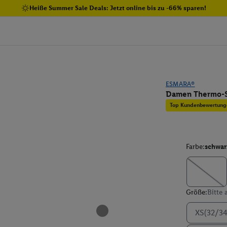
Heiße Summer Sale Deals: Jetzt online bis zu -66% sparen!
ESMARA®
Damen Thermo-S
Top Kundenbewertung
Farbe:
schwar
Größe:
Bitte
XS(32/34