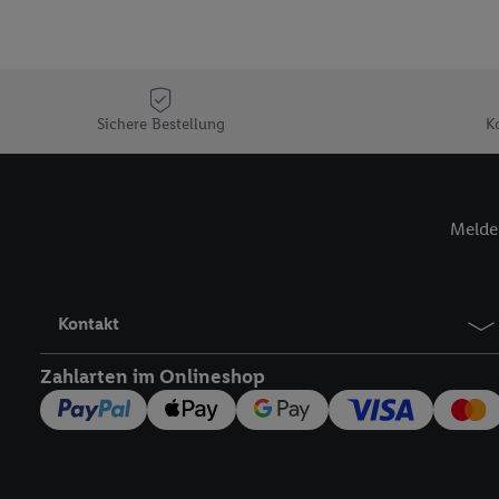
Sicherung und Optimie
Sofern Sie hier Ihre Zus
Plus-Konto einloggen, 
Verantwortlichkeit mit
zu erstellen (die sogen
Sichere Bestellung
K
können, um Sie in von 
Hierzu wird von uns un
Adresse in gemeinsamer 
Zudem erlauben Sie uns,
Melde 
den Lidl-Diensten einzus
Wenn das der Fall ist, g
Kundenkonto-Referenz, 
Kontakt
verwenden, um Sie wied
Insbesondere können Sie
Zahlarten im Onlineshop
werden, damit wir Ihnen
Nutzung der Utiq-Techno
widerrufen - jederzeit 
Telekommunikations-basi
die Lidl-Dienste) wider