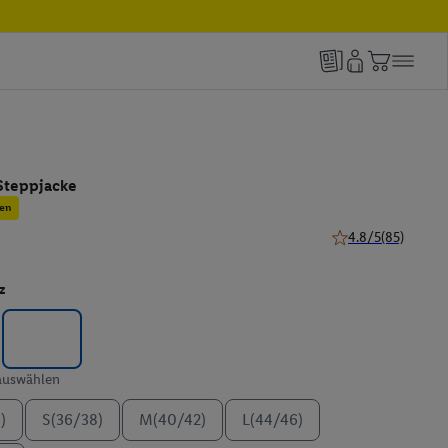
teppjacke
en
4.8/5
(85)
4.8 von 5 Sternen 
z
 auswählen
)
S(36/38)
M(40/42)
L(44/46)