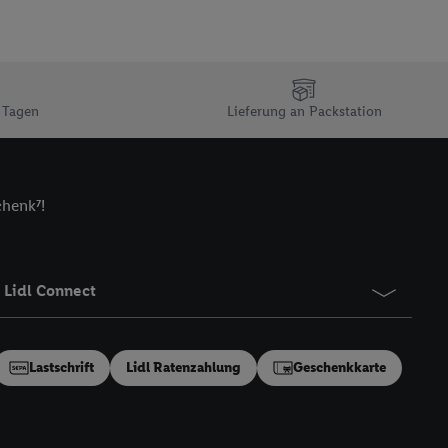
n Ihr bestehendes Lidl
n gemeinsamer
zielle Online-Kennung
Kennung verwenden
 Tagen
Lieferung an Packstation
ung auszuspielen.
 umgewandelte E-Mail-
 Utiq-Technologie in
chenk⁷!
 Sie verfügbar ist.
dresse und einer
en diese Kennung
Lidl Connect
nsten zu erfassen.
 von Dritten betrieben
gung speziell zur
ung generell zu
Lastschrift
Lidl Ratenzahlung
Geschenkkarte
en“/„Nutzung der
inwilligung (nur für
von Utiq
.