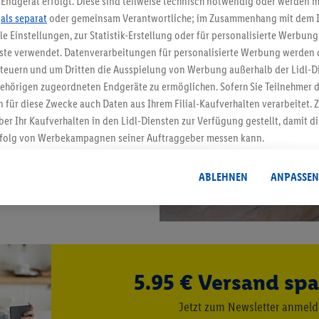
Endgerät erfolgt. Diese sind teilweise technisch notwendig oder werden m
.
als separat
oder gemeinsam Verantwortliche; im Zusammenhang mit dem 
ble Einstellungen, zur Statistik-Erstellung oder für personalisierte Werbun
nste verwendet. Datenverarbeitungen für personalisierte Werbung werden
euern und um Dritten die Ausspielung von Werbung außerhalb der Lidl-Di
ehörigen zugeordneten Endgeräte zu ermöglichen. Sofern Sie Teilnehmer de
 für diese Zwecke auch Daten aus Ihrem Filial-Kaufverhalten verarbeitet
ber Ihr Kaufverhalten in den Lidl-Diensten zur Verfügung gestellt, damit di
folg von Werbekampagnen seiner Auftraggeber messen kann.
isierter Werbung basiert auf der Generierung von auch mit Daten von and
. Dies umfasst die Zusammenführung von Daten (z.B. über Ihre Nutzung der 
ABLEHNEN
ANPASSEN
dl-Diensten, Informationen aus Ihrem Kundenkonto - z.B. Alter oder Geschl
 auch über verschiedene Endgeräte und Lidl-Dienste hinweg einschließli
auf Informationen auf Ihren Endgeräten zur Erstellung von Zielgruppen (
nhang mit dem Ausspielen dieser Werbung erfolgen Verarbeitungen auch
bung, zur Zielgruppenforschung, zur Entwicklung von Angeboten sowie z
rung dieser Werbeausspielungen.
5.95 € Versand spa
timmung dazu erteilen und danach ein Lidl Plus-Konto erstellen bzw. sich i
Jetzt zum Newsletter anmel
kann darüber hinaus auch Ihre dort angegebene E-Mail-Adresse von uns i