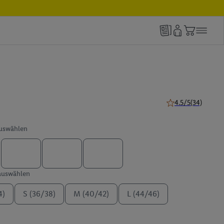
4.5/5
(34)
4.5 von 5 Sternen 
auswählen
 auswählen
4)
S (36/38)
M (40/42)
L (44/46)