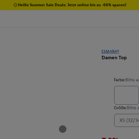
Heiße Summer Sale Deals: Jetzt online bis zu -66% sparen!
ESMARA®
Damen Top
Farbe:
Bitte 
Größe:
Bitte
XS (32/3