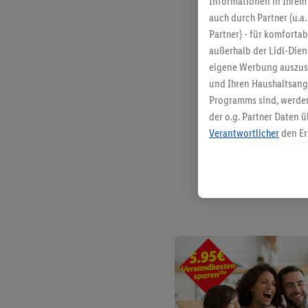
Informationen in Ihrem 
auch durch Partner (u.a
Partner) - für komforta
außerhalb der Lidl-Die
eigene Werbung auszust
und Ihren Haushaltsang
Programms sind, werden
der o.g. Partner Daten ü
Verantwortlicher
den Er
Die Erstellung personal
angereicherten Profilen
Kaufverhalten in den Li
genauen Standortdaten)
und/ oder dem Zugriff 
Segmenten). Im Zusamme
Erfolgsmessung der Wer
Sicherung und Optimie
Sofern Sie hier Ihre Zus
Plus-Konto einloggen, 