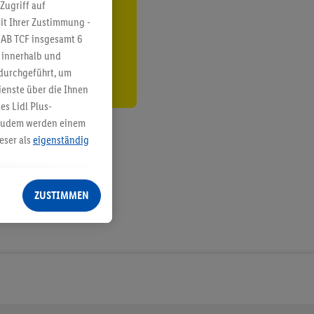
ren³²ᵃ
Zugriff auf
it Ihrer Zustimmung -
den
IAB TCF insgesamt
6
g innerhalb und
 durchgeführt, um
enste über die Ihnen
s Lidl Plus-
. Zudem werden einem
eser als
eigenständig
eren Diensten
Lidl-Dienste, Ihr
ZUSTIMMEN
echt - sowie Ihre
ch dem Speichern von
sogenannten
 zur Leistungs-/
ur technischen
n Ihr bestehendes Lidl