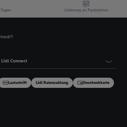
n gemeinsamer
 Tagen
Lieferung an Packstation
zielle Online-Kennung
Kennung verwenden
ung auszuspielen.
 umgewandelte E-Mail-
chenk⁷!
 Utiq-Technologie in
 Sie verfügbar ist.
dresse und einer
Lidl Connect
en diese Kennung
nsten zu erfassen.
 von Dritten betrieben
Lastschrift
Lidl Ratenzahlung
Geschenkkarte
gung speziell zur
ung generell zu
en“/„Nutzung der
inwilligung (nur für
von Utiq
.
ch einen Klick auf
ndung sämtlicher