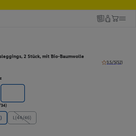
eggings, 2 Stück, mit Bio-Baumwolle
3.5/5
(52)
3.5 von 5 Sternen 
z
/34)
)
L(44/46)