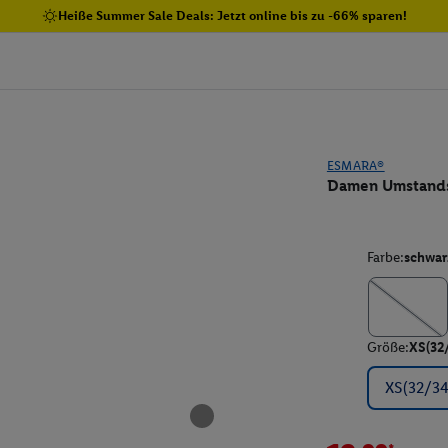
Heiße Summer Sale Deals: Jetzt online bis zu -66% sparen!
ESMARA®
Damen Umstandsl
Farbe:
schwar
Größe:
XS(32
XS(32/34