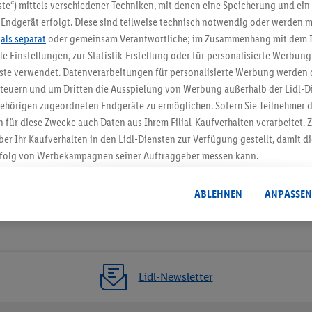
5.95 € Versand spa
te“) mittels verschiedener Techniken, mit denen eine Speicherung und ein 
Endgerät erfolgt. Diese sind teilweise technisch notwendig oder werden m
Jetzt zum Newsletter anmel
.
als separat
oder gemeinsam Verantwortliche; im Zusammenhang mit dem 
ble Einstellungen, zur Statistik-Erstellung oder für personalisierte Werbun
Gutschein sichern!
nste verwendet. Datenverarbeitungen für personalisierte Werbung werden
euern und um Dritten die Ausspielung von Werbung außerhalb der Lidl-Di
ehörigen zugeordneten Endgeräte zu ermöglichen. Sofern Sie Teilnehmer de
 für diese Zwecke auch Daten aus Ihrem Filial-Kaufverhalten verarbeitet
ber Ihr Kaufverhalten in den Lidl-Diensten zur Verfügung gestellt, damit di
folg von Werbekampagnen seiner Auftraggeber messen kann.
isierter Werbung basiert auf der Generierung von auch mit Daten von and
. Dies umfasst die Zusammenführung von Daten (z.B. über Ihre Nutzung der 
ABLEHNEN
ANPASSEN
dl-Diensten, Informationen aus Ihrem Kundenkonto - z.B. Alter oder Geschl
 auch über verschiedene Endgeräte und Lidl-Dienste hinweg einschließli
auf Informationen auf Ihren Endgeräten zur Erstellung von Zielgruppen (
nhang mit dem Ausspielen dieser Werbung erfolgen Verarbeitungen auch
bung, zur Zielgruppenforschung, zur Entwicklung von Angeboten sowie z
Lidl-Newsletter
rung dieser Werbeausspielungen.
timmung dazu erteilen und danach ein Lidl Plus-Konto erstellen bzw. sich i