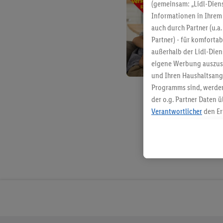
(gemeinsam: „Lidl-Diens
Informationen in Ihrem 
auch durch Partner (u.a
Partner) - für komforta
außerhalb der Lidl-Die
eigene Werbung auszust
und Ihren Haushaltsang
Programms sind, werden
der o.g. Partner Daten ü
Verantwortlicher
den Er
Die Erstellung personal
angereicherten Profilen
Kaufverhalten in den Li
genauen Standortdaten)
und/ oder dem Zugriff 
Segmenten). Im Zusamme
Erfolgsmessung der Wer
Sicherung und Optimie
Sofern Sie hier Ihre Zus