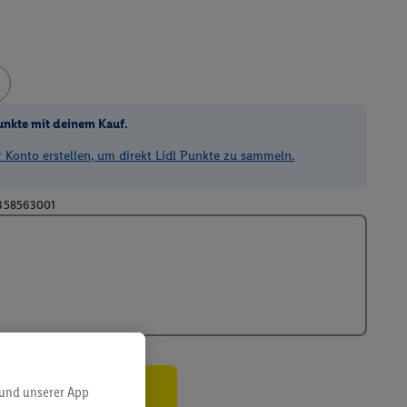
unkte mit deinem Kauf.
Konto erstellen, um direkt Lidl Punkte zu sammeln.
358563001
 und unserer App