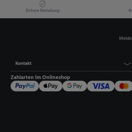
Plus-Konto einloggen, 
Sichere Bestellung
K
Verantwortlichkeit mit
zu erstellen (die sogen
können, um Sie in von 
Hierzu wird von uns un
Melde 
Adresse in gemeinsamer 
Zudem erlauben Sie uns,
den Lidl-Diensten einzus
Wenn das der Fall ist, g
Kontakt
Kundenkonto-Referenz, 
verwenden, um Sie wied
Zahlarten im Onlineshop
Insbesondere können Sie
werden, damit wir Ihnen
Nutzung der Utiq-Techno
widerrufen - jederzeit 
Telekommunikations-basi
die Lidl-Dienste) wider
Durch einen Klick auf „
„Zustimmen“ stimmen Si