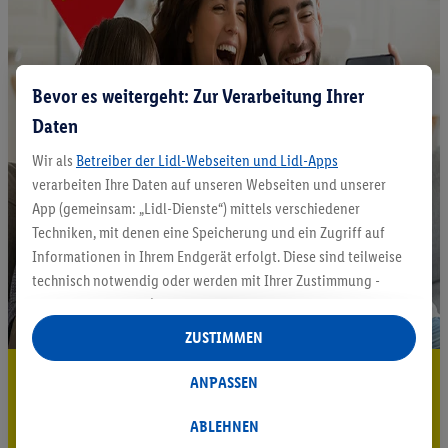
Bevor es weitergeht: Zur Verarbeitung Ihrer
Daten
Wir als
Betreiber der Lidl-Webseiten und Lidl-Apps
verarbeiten Ihre Daten auf unseren Webseiten und unserer
App (gemeinsam: „Lidl-Dienste“) mittels verschiedener
Techniken, mit denen eine Speicherung und ein Zugriff auf
Informationen in Ihrem Endgerät erfolgt. Diese sind teilweise
technisch notwendig oder werden mit Ihrer Zustimmung -
auch durch Partner (u.a.
als separat
oder gemeinsam
Verantwortliche; im Zusammenhang mit dem IAB TCF
ZUSTIMMEN
insgesamt
6
Partner) - für komfortable Einstellungen, zur
5.95 € Versand sparen³²ᵃ
Statistik-Erstellung oder für personalisierte Werbung
ANPASSEN
innerhalb und außerhalb der Lidl-Dienste verwendet.
Jetzt zum Newsletter anmelden
Datenverarbeitungen für personalisierte Werbung werden
ABLEHNEN