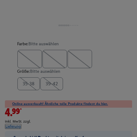
Farbe:
Bitte auswählen
Größe:
Bitte auswählen
35-38
39-42
Online ausverkauft! Ähnliche tolle Produkte findest du hier.
4.99*
inkl. MwSt. zzgl.
Lieferung