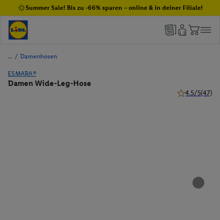
Summer Sale! Bis zu -66% sparen – online & in deiner Filiale!
/
Damenhosen
ESMARA®
Damen Wide-Leg-Hose
4.5/5
(47)
4.5 von 5 Ster