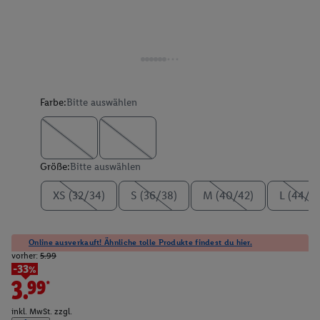
Farbe:
Bitte auswählen
Größe:
Bitte auswählen
XS (32/34)
S (36/38)
M (40/42)
L (44/4
Online ausverkauft! Ähnliche tolle Produkte findest du hier.
vorher:
5.99
-33%
3.99*
inkl. MwSt. zzgl.