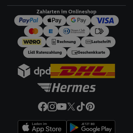
Wenn das der Fall ist, gibt Utiq Ihre IP-Adresse an Ihren
Netzbetreiber weiter, der anhand der IP-Adresse und einer
Zahlarten im Onlineshop
Kundenkonto-Referenz, wie z.B. Ihrer Mobilfunknummer, eine
Kennung für Utiq erstellt. Wir werden diese Kennung
verwenden, um Sie wiederzuerkennen und Erkenntnisse über
Ihr Nutzungsverhalten in den Lidl-Diensten zu erfassen.
Rechnung
Lastschrift
Insbesondere können Sie mittels dieser Technologie auch auf
Diensten wiedererkannt werden, die von Dritten betrieben
Lidl Ratenzahlung
Geschenkkarte
werden, damit wir Ihnen dort personalisierte Werbung
ausspielen können. Sie können Ihre Einwilligung speziell zur
Nutzung der Utiq-Technologie - zusätzlich zur weiter unten
erläuterten Möglichkeit, Ihre Einwilligung generell zu
widerrufen - jederzeit auch über
das Datenschutzportal von
Utiq („consenthub“)
oder über „Anpassen“/„Nutzung der
Telekommunikations-basierten Utiq-Technologie für digitales
Marketing“ am unteren Ende dieser Einwilligung (nur für die
Lidl-Dienste) widerrufen. Weitere Informationen finden Sie in
den
Datenschutzbestimmungen von Utiq
.
Durch einen Klick auf „Ablehnen“ können Sie nur den Einsatz