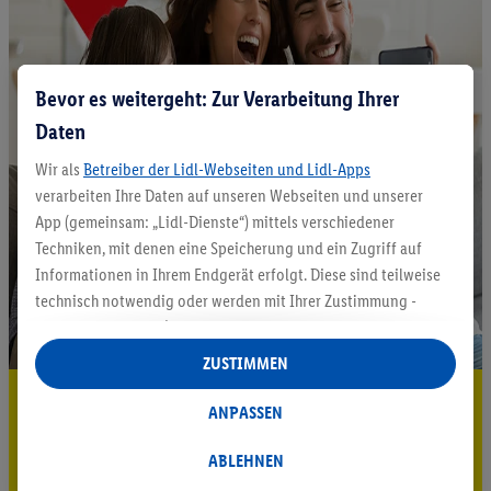
Bevor es weitergeht: Zur Verarbeitung Ihrer
Daten
Wir als
Betreiber der Lidl-Webseiten und Lidl-Apps
verarbeiten Ihre Daten auf unseren Webseiten und unserer
App (gemeinsam: „Lidl-Dienste“) mittels verschiedener
Techniken, mit denen eine Speicherung und ein Zugriff auf
Informationen in Ihrem Endgerät erfolgt. Diese sind teilweise
technisch notwendig oder werden mit Ihrer Zustimmung -
auch durch Partner (u.a.
als separat
oder gemeinsam
Verantwortliche; im Zusammenhang mit dem IAB TCF
ZUSTIMMEN
insgesamt
6
Partner) - für komfortable Einstellungen, zur
5.95 € Versand sparen³²ᵃ
Statistik-Erstellung oder für personalisierte Werbung
ANPASSEN
innerhalb und außerhalb der Lidl-Dienste verwendet.
Jetzt zum Newsletter anmelden
Datenverarbeitungen für personalisierte Werbung werden
ABLEHNEN
durchgeführt, um eigene Werbung auszusteuern und um
Gutschein sichern!