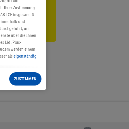
Zugriff auf
it Ihrer Zustimmung -
den
IAB TCF insgesamt
6
g innerhalb und
 durchgeführt, um
enste über die Ihnen
s Lidl Plus-
. Zudem werden einem
eser als
eigenständig
eren Diensten
Lidl-Dienste, Ihr
ZUSTIMMEN
echt - sowie Ihre
ch dem Speichern von
sogenannten
 zur Leistungs-/
ur technischen
n Ihr bestehendes Lidl