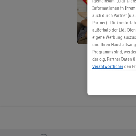
(gemeinsam: „Lidl-Diens
Informationen in Ihrem 
auch durch Partner (u.a
Partner) - für komforta
außerhalb der Lidl-Die
eigene Werbung auszust
und Ihren Haushaltsang
Programms sind, werden
der o.g. Partner Daten ü
Verantwortlicher
den Er
Die Erstellung personal
angereicherten Profilen
Kaufverhalten in den Li
genauen Standortdaten)
und/ oder dem Zugriff 
Segmenten). Im Zusamme
Erfolgsmessung der Wer
Sicherung und Optimie
Sofern Sie hier Ihre Zus