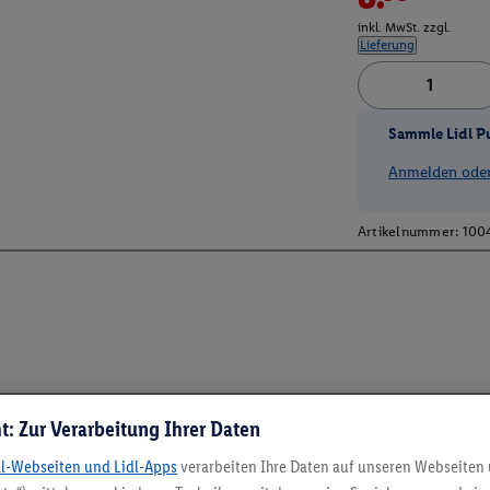
inkl. MwSt. zzgl.
Lieferung
Sammle Lidl P
Anmelden oder 
Artikelnummer:
100
t: Zur Verarbeitung Ihrer Daten
dl-Webseiten und Lidl-Apps
verarbeiten Ihre Daten auf unseren Webseiten
5.95 € Versand spa