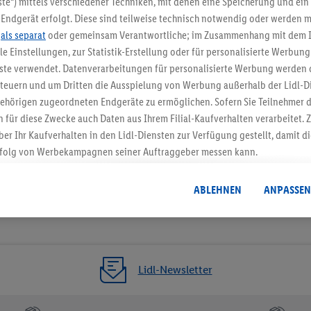
te“) mittels verschiedener Techniken, mit denen eine Speicherung und ein 
Endgerät erfolgt. Diese sind teilweise technisch notwendig oder werden m
Jetzt zum Newsletter anmel
.
als separat
oder gemeinsam Verantwortliche; im Zusammenhang mit dem 
ble Einstellungen, zur Statistik-Erstellung oder für personalisierte Werbun
Gutschein sichern!
nste verwendet. Datenverarbeitungen für personalisierte Werbung werden
euern und um Dritten die Ausspielung von Werbung außerhalb der Lidl-Di
ehörigen zugeordneten Endgeräte zu ermöglichen. Sofern Sie Teilnehmer de
 für diese Zwecke auch Daten aus Ihrem Filial-Kaufverhalten verarbeitet
ber Ihr Kaufverhalten in den Lidl-Diensten zur Verfügung gestellt, damit di
folg von Werbekampagnen seiner Auftraggeber messen kann.
isierter Werbung basiert auf der Generierung von auch mit Daten von and
. Dies umfasst die Zusammenführung von Daten (z.B. über Ihre Nutzung der 
ABLEHNEN
ANPASSEN
dl-Diensten, Informationen aus Ihrem Kundenkonto - z.B. Alter oder Geschl
 auch über verschiedene Endgeräte und Lidl-Dienste hinweg einschließli
auf Informationen auf Ihren Endgeräten zur Erstellung von Zielgruppen (
nhang mit dem Ausspielen dieser Werbung erfolgen Verarbeitungen auch
bung, zur Zielgruppenforschung, zur Entwicklung von Angeboten sowie z
Lidl-Newsletter
rung dieser Werbeausspielungen.
timmung dazu erteilen und danach ein Lidl Plus-Konto erstellen bzw. sich i