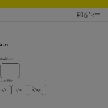
Stück
auswählen
 auswählen
6/L
7/XL
8/XXL