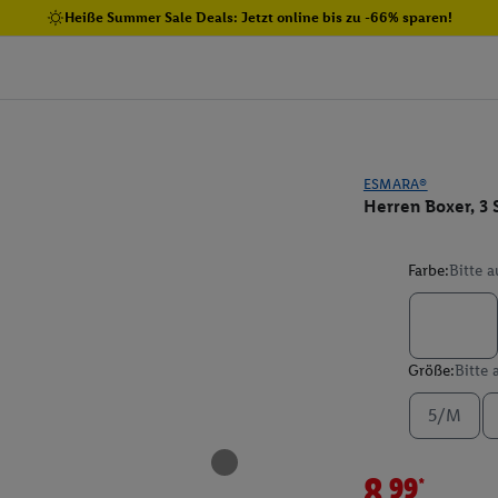
Heiße Summer Sale Deals: Jetzt online bis zu -66% sparen!
ESMARA®
Herren Boxer, 3 
Farbe:
Bitte 
Größe:
Bitte
5/M
8.99*