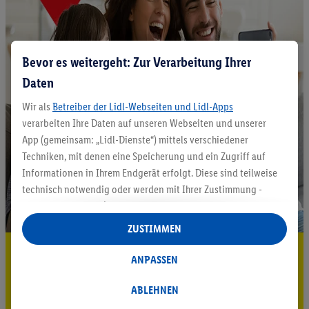
Bevor es weitergeht: Zur Verarbeitung Ihrer
Daten
Wir als
Betreiber der Lidl-Webseiten und Lidl-Apps
verarbeiten Ihre Daten auf unseren Webseiten und unserer
App (gemeinsam: „Lidl-Dienste“) mittels verschiedener
Techniken, mit denen eine Speicherung und ein Zugriff auf
Informationen in Ihrem Endgerät erfolgt. Diese sind teilweise
technisch notwendig oder werden mit Ihrer Zustimmung -
auch durch Partner (u.a.
als separat
oder gemeinsam
Verantwortliche; im Zusammenhang mit dem IAB TCF
ZUSTIMMEN
insgesamt
6
Partner) - für komfortable Einstellungen, zur
5.95 € Versand sparen³²ᵃ
Statistik-Erstellung oder für personalisierte Werbung
ANPASSEN
innerhalb und außerhalb der Lidl-Dienste verwendet.
Jetzt zum Newsletter anmelden
Datenverarbeitungen für personalisierte Werbung werden
ABLEHNEN
durchgeführt, um eigene Werbung auszusteuern und um
Gutschein sichern!